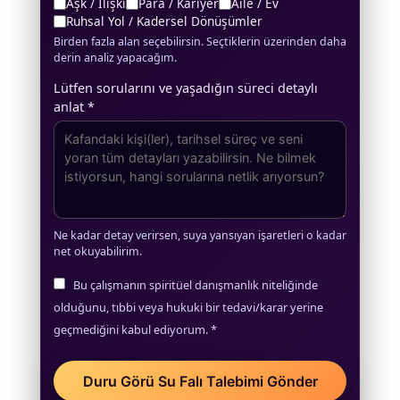
Aşk / İlişki
Para / Kariyer
Aile / Ev
Ruhsal Yol / Kadersel Dönüşümler
Birden fazla alan seçebilirsin. Seçtiklerin üzerinden daha
derin analiz yapacağım.
Lütfen sorularını ve yaşadığın süreci detaylı
anlat *
Ne kadar detay verirsen, suya yansıyan işaretleri o kadar
net okuyabilirim.
Bu çalışmanın spiritüel danışmanlık niteliğinde
olduğunu, tıbbi veya hukuki bir tedavi/karar yerine
geçmediğini kabul ediyorum. *
Duru Görü Su Falı Talebimi Gönder