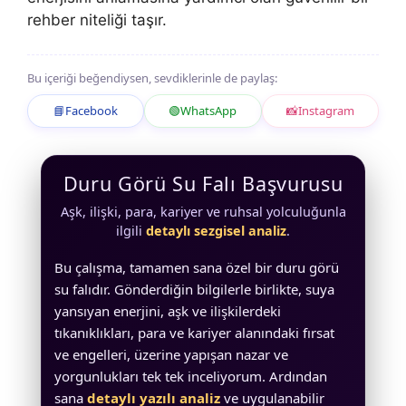
rehber niteliği taşır.
Bu içeriği beğendiysen, sevdiklerinle de paylaş:
📘
Facebook
🟢
WhatsApp
📸
Instagram
Duru Görü Su Falı Başvurusu
Aşk, ilişki, para, kariyer ve ruhsal yolculuğunla
ilgili
detaylı sezgisel analiz
.
Bu çalışma, tamamen sana özel bir duru görü
su falıdır. Gönderdiğin bilgilerle birlikte, suya
yansıyan enerjini, aşk ve ilişkilerdeki
tıkanıklıkları, para ve kariyer alanındaki fırsat
ve engelleri, üzerine yapışan nazar ve
yorgunlukları tek tek inceliyorum. Ardından
sana
detaylı yazılı analiz
ve uygulanabilir