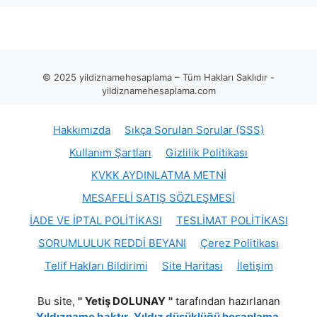
© 2025 yildiznamehesaplama – Tüm Hakları Saklıdır -
yildiznamehesaplama.com
Hakkımızda
Sıkça Sorulan Sorular (SSS)
Kullanım Şartları
Gizlilik Politikası
KVKK AYDINLATMA METNİ
MESAFELİ SATIŞ SÖZLEŞMESİ
İADE VE İPTAL POLİTİKASI
TESLİMAT POLİTİKASI
SORUMLULUK REDDİ BEYANI
Çerez Politikası
Telif Hakları Bildirimi
Site Haritası
İletişim
Bu site,
''
Yetiş DOLUNAY
''
tarafından hazırlanan
Yıldızname baktır
,
Yıldız düşüklüğü hesaplama
,