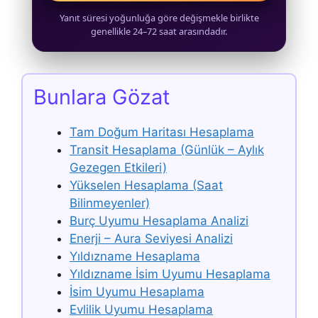
Yanıt süresi yoğunluğa göre değişmekle birlikte
genellikle 24–72 saat arasındadır.
Bunlara Gözat
Tam Doğum Haritası Hesaplama
Transit Hesaplama (Günlük – Aylık
Gezegen Etkileri)
Yükselen Hesaplama (Saat
Bilinmeyenler)
Burç Uyumu Hesaplama Analizi
Enerji – Aura Seviyesi Analizi
Yıldızname Hesaplama
Yıldızname İsim Uyumu Hesaplama
İsim Uyumu Hesaplama
Evlilik Uyumu Hesaplama