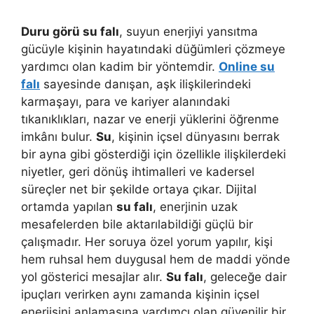
Duru görü su falı
, suyun enerjiyi yansıtma
gücüyle kişinin hayatındaki düğümleri çözmeye
yardımcı olan kadim bir yöntemdir.
Online su
falı
sayesinde danışan, aşk ilişkilerindeki
karmaşayı, para ve kariyer alanındaki
tıkanıklıkları, nazar ve enerji yüklerini öğrenme
imkânı bulur.
Su
, kişinin içsel dünyasını berrak
bir ayna gibi gösterdiği için özellikle ilişkilerdeki
niyetler, geri dönüş ihtimalleri ve kadersel
süreçler net bir şekilde ortaya çıkar. Dijital
ortamda yapılan
su falı
, enerjinin uzak
mesafelerden bile aktarılabildiği güçlü bir
çalışmadır. Her soruya özel yorum yapılır, kişi
hem ruhsal hem duygusal hem de maddi yönde
yol gösterici mesajlar alır.
Su falı
, geleceğe dair
ipuçları verirken aynı zamanda kişinin içsel
enerjisini anlamasına yardımcı olan güvenilir bir