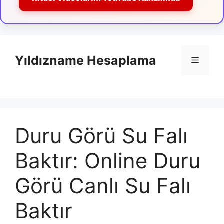
İçeriğe
atla
Yıldızname Hesaplama
Menü
Duru Görü Su Falı
Baktır: Online Duru
Görü Canlı Su Falı
Baktır