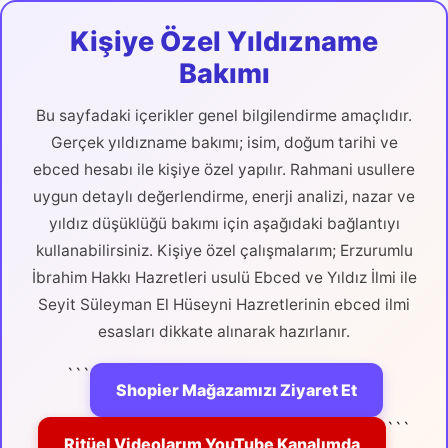
Kişiye Özel Yıldızname
Bakımı
Bu sayfadaki içerikler genel bilgilendirme amaçlıdır.
Gerçek yıldızname bakımı; isim, doğum tarihi ve
ebced hesabı ile kişiye özel yapılır. Rahmani usullere
uygun detaylı değerlendirme, enerji analizi, nazar ve
yıldız düşüklüğü bakımı için aşağıdaki bağlantıyı
kullanabilirsiniz. Kişiye özel çalışmalarım; Erzurumlu
İbrahim Hakkı Hazretleri usulü Ebced ve Yıldız İlmi ile
Seyit Süleyman El Hüseyni Hazretlerinin ebced ilmi
esasları dikkate alınarak hazırlanır.
```
Shopier Mağazamızı Ziyaret Et
```
Ritüel Videolarım YouTube Kanalımda