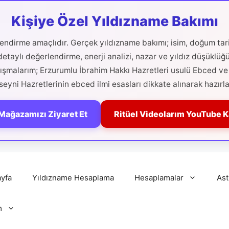
Kişiye Özel Yıldızname Bakımı
ilendirme amaçlıdır. Gerçek yıldızname bakımı; isim, doğum tari
etaylı değerlendirme, enerji analizi, nazar ve yıldız düşüklüğ
alışmalarım; Erzurumlu İbrahim Hakkı Hazretleri usulü Ebced ve 
eyni Hazretlerinin ebced ilmi esasları dikkate alınarak hazırla
Mağazamızı Ziyaret Et
Ritüel Videolarım YouTube 
yfa
Yıldızname Hesaplama
Hesaplamalar
Ast
m