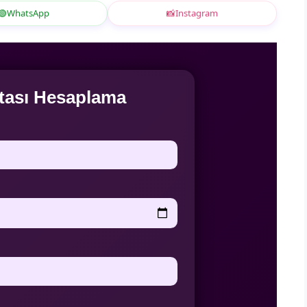
🟢
WhatsApp
📸
Instagram
ritası Hesaplama