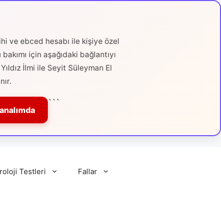
hi ve ebced hesabı ile kişiye özel
ü bakımı için aşağıdaki bağlantıyı
Yıldız İlmi ile Seyit Süleyman El
nır.
```
Kanalımda
roloji Testleri
Fallar