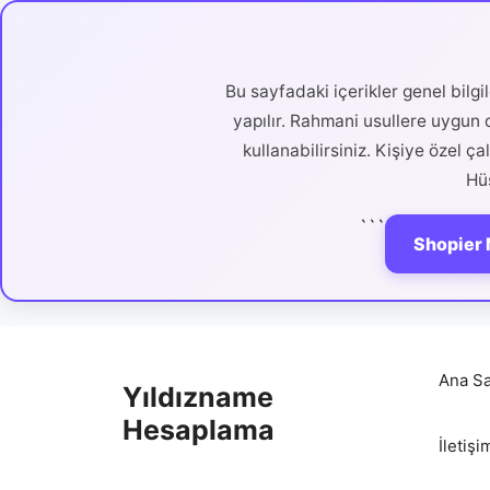
Bu sayfadaki içerikler genel bilg
yapılır. Rahmani usullere uygun d
kullanabilirsiniz. Kişiye özel ç
Hüs
```
Shopier 
İçeriğe
atla
Ana Sa
Yıldızname
Hesaplama
İletişi