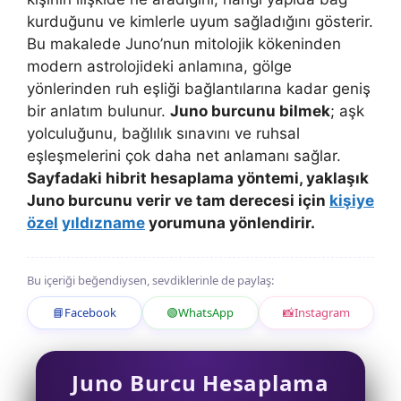
kurduğunu ve kimlerle uyum sağladığını gösterir.
Bu makalede Juno’nun mitolojik kökeninden
modern astrolojideki anlamına, gölge
yönlerinden ruh eşliği bağlantılarına kadar geniş
bir anlatım bulunur.
Juno burcunu bilmek
; aşk
yolculuğunu, bağlılık sınavını ve ruhsal
eşleşmelerini çok daha net anlamanı sağlar.
Sayfadaki hibrit hesaplama yöntemi, yaklaşık
Juno burcunu verir ve tam derecesi için
kişiye
özel
yıldızname
yorumuna yönlendirir.
Bu içeriği beğendiysen, sevdiklerinle de paylaş:
📘
Facebook
🟢
WhatsApp
📸
Instagram
Juno Burcu Hesaplama