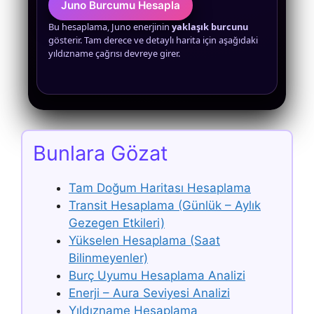
Juno Burcumu Hesapla
Bu hesaplama, Juno enerjinin
yaklaşık burcunu
gösterir. Tam derece ve detaylı harita için aşağıdaki
yıldızname çağrısı devreye girer.
Bunlara Gözat
Tam Doğum Haritası Hesaplama
Transit Hesaplama (Günlük – Aylık
Gezegen Etkileri)
Yükselen Hesaplama (Saat
Bilinmeyenler)
Burç Uyumu Hesaplama Analizi
Enerji – Aura Seviyesi Analizi
Yıldızname Hesaplama