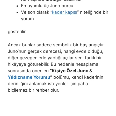
En uyumlu üç Juno burcu
Ve son olarak “
kader kapısı
” niteliğinde bir
yorum
gösterilir.
Ancak bunlar sadece sembolik bir başlangıçtır.
Juno’nun gerçek derecesi, hangi evde olduğu,
diğer gezegenlerle yaptığı açılar seni farklı bir
hikâyeye götürebilir. Bu nedenle hesaplama
sonrasında önerilen
“Kişiye Özel Juno &
Yıldızname Yorumu
”
bölümü, kendi kaderinin
derinliğini anlamak isteyenler için paha
biçilemez bir rehber olur.