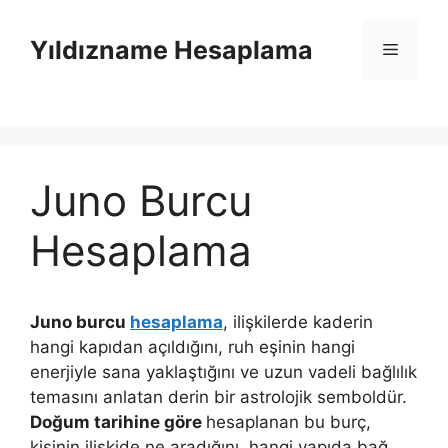
İçeriğe
atla
Yıldızname Hesaplama
Menü
Juno Burcu
Hesaplama
Juno burcu
hesaplama
, ilişkilerde kaderin
hangi kapıdan açıldığını, ruh eşinin hangi
enerjiyle sana yaklaştığını ve uzun vadeli bağlılık
temasını anlatan derin bir astrolojik semboldür.
Doğum tarihine göre
hesaplanan bu burç,
kişinin ilişkide ne aradığını, hangi yapıda bağ