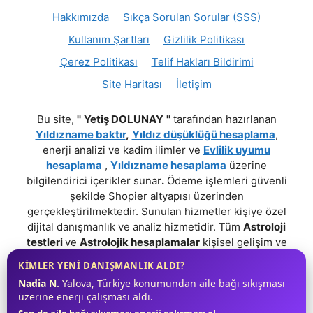
Hakkımızda
Sıkça Sorulan Sorular (SSS)
Kullanım Şartları
Gizlilik Politikası
Çerez Politikası
Telif Hakları Bildirimi
Site Haritası
İletişim
Bu site,
''
Yetiş DOLUNAY
''
tarafından hazırlanan
Yıldızname baktır
,
Yıldız düşüklüğü hesaplama
,
enerji analizi ve kadim ilimler ve
Evlilik uyumu
hesaplama
,
Yıldızname hesaplama
üzerine
bilgilendirici içerikler sunar
.
Ödeme işlemleri güvenli
şekilde Shopier altyapısı üzerinden
gerçekleştirilmektedir. Sunulan hizmetler kişiye özel
dijital danışmanlık ve analiz hizmetidir. Tüm
Astroloji
testleri
ve
Astrolojik hesaplamalar
kişisel gelişim ve
farkındalık amaçlıdır;
Tıbbi, Psikolojik, Hukuki veya
KİMLER YENİ DANIŞMANLIK ALDI?
Profesyonel bir tavsiye niteliği taşımaz.
!
Nadia N.
Yalova, Türkiye konumundan aile bağı sıkışması
üzerine enerji çalışması aldı.