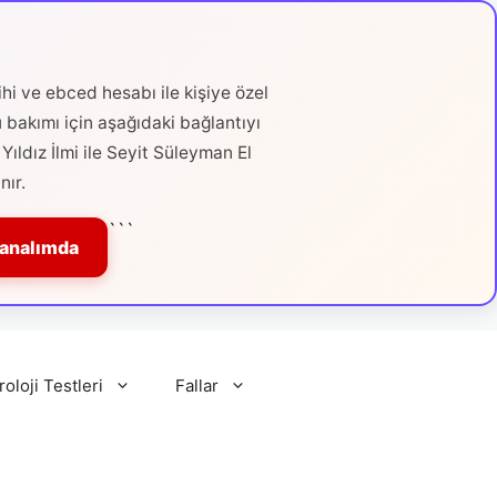
hi ve ebced hesabı ile kişiye özel
ü bakımı için aşağıdaki bağlantıyı
Yıldız İlmi ile Seyit Süleyman El
nır.
```
Kanalımda
roloji Testleri
Fallar