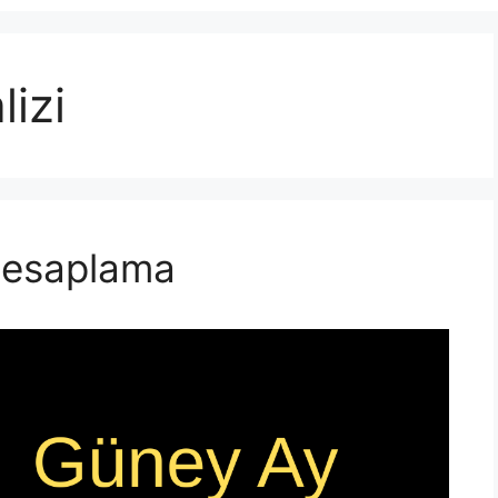
izi
esaplama