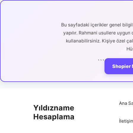
Bu sayfadaki içerikler genel bilg
yapılır. Rahmani usullere uygun d
kullanabilirsiniz. Kişiye özel ç
Hüs
```
Shopier 
İçeriğe
atla
Ana Sa
Yıldızname
Hesaplama
İletişi