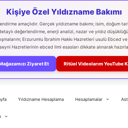
Kişiye Özel Yıldızname Bakımı
ilendirme amaçlıdır. Gerçek yıldızname bakımı; isim, doğum tari
etaylı değerlendirme, enerji analizi, nazar ve yıldız düşüklüğ
alışmalarım; Erzurumlu İbrahim Hakkı Hazretleri usulü Ebced ve 
eyni Hazretlerinin ebced ilmi esasları dikkate alınarak hazırla
Mağazamızı Ziyaret Et
Ritüel Videolarım YouTube 
yfa
Yıldızname Hesaplama
Hesaplamalar
Ast
m