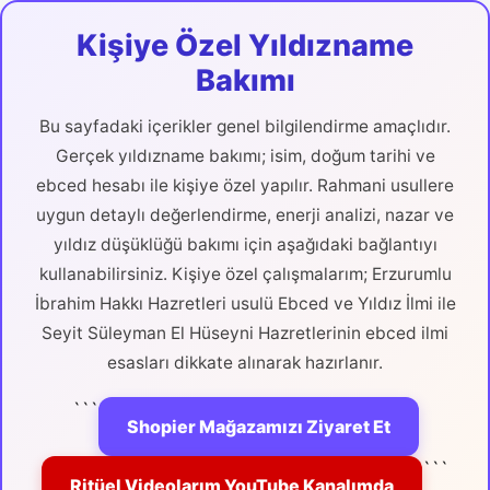
Kişiye Özel Yıldızname
Bakımı
Bu sayfadaki içerikler genel bilgilendirme amaçlıdır.
Gerçek yıldızname bakımı; isim, doğum tarihi ve
ebced hesabı ile kişiye özel yapılır. Rahmani usullere
uygun detaylı değerlendirme, enerji analizi, nazar ve
yıldız düşüklüğü bakımı için aşağıdaki bağlantıyı
kullanabilirsiniz. Kişiye özel çalışmalarım; Erzurumlu
İbrahim Hakkı Hazretleri usulü Ebced ve Yıldız İlmi ile
Seyit Süleyman El Hüseyni Hazretlerinin ebced ilmi
esasları dikkate alınarak hazırlanır.
```
Shopier Mağazamızı Ziyaret Et
```
Ritüel Videolarım YouTube Kanalımda