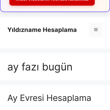
İçeriğe
atla
Yıldızname Hesaplama
Menü
ay fazı bugün
Ay Evresi Hesaplama