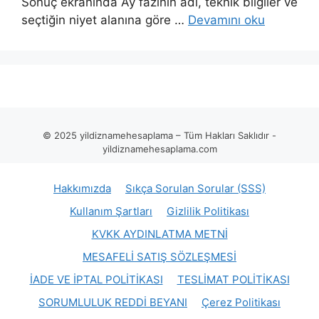
Sonuç ekranında Ay fazının adı, teknik bilgiler ve
seçtiğin niyet alanına göre …
Devamını oku
© 2025 yildiznamehesaplama – Tüm Hakları Saklıdır -
yildiznamehesaplama.com
Hakkımızda
Sıkça Sorulan Sorular (SSS)
Kullanım Şartları
Gizlilik Politikası
KVKK AYDINLATMA METNİ
MESAFELİ SATIŞ SÖZLEŞMESİ
İADE VE İPTAL POLİTİKASI
TESLİMAT POLİTİKASI
SORUMLULUK REDDİ BEYANI
Çerez Politikası