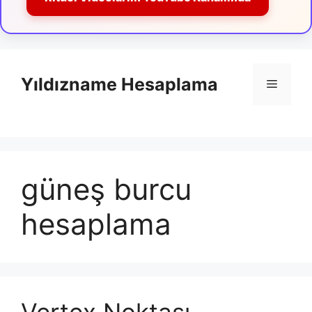
İçeriğe
atla
Yıldızname Hesaplama
Menü
güneş burcu
hesaplama
Vertex Noktası