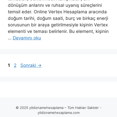
dönüşüm anlarını ve ruhsal uyanış süreçlerini
temsil eder. Online Vertex Hesaplama aracında
doğum tarihi, doğum saati, burç ve birkaç enerji
sorusunun bir araya getirilmesiyle kişinin Vertex
elementi ve teması belirlenir. Bu element, kişinin
…
Devamını oku
Sayfa
Sayfa
1
2
Sonraki
→
© 2025 yildiznamehesaplama – Tüm Hakları Saklıdır -
yildiznamehesaplama.com