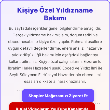
Kişiye Özel Yıldızname
Bakımı
Bu sayfadaki içerikler genel bilgilendirme amaçlıdır.
Gerçek yıldızname bakımı; isim, doğum tarihi ve
ebced hesabı ile kişiye özel yapılır. Rahmani usullere
uygun detaylı değerlendirme, enerji analizi, nazar ve
yıldız düşüklüğü bakımı için aşağıdaki bağlantıyı
kullanabilirsiniz. Kişiye özel çalışmalarım; Erzurumlu
İbrahim Hakkı Hazretleri usulü Ebced ve Yıldız İlmi ile
Seyit Süleyman El Hüseyni Hazretlerinin ebced ilmi
esasları dikkate alınarak hazırlanır.
```
Shopier Mağazamızı Ziyaret Et
```
Ritüel Videolarım YouTube Kanalımda