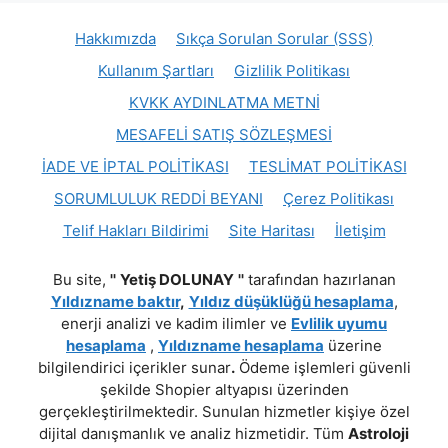
Hakkımızda
Sıkça Sorulan Sorular (SSS)
Kullanım Şartları
Gizlilik Politikası
KVKK AYDINLATMA METNİ
MESAFELİ SATIŞ SÖZLEŞMESİ
İADE VE İPTAL POLİTİKASI
TESLİMAT POLİTİKASI
SORUMLULUK REDDİ BEYANI
Çerez Politikası
Telif Hakları Bildirimi
Site Haritası
İletişim
Bu site,
''
Yetiş DOLUNAY
''
tarafından hazırlanan
Yıldızname baktır
,
Yıldız düşüklüğü hesaplama
,
enerji analizi ve kadim ilimler ve
Evlilik uyumu
hesaplama
,
Yıldızname hesaplama
üzerine
bilgilendirici içerikler sunar
.
Ödeme işlemleri güvenli
şekilde Shopier altyapısı üzerinden
gerçekleştirilmektedir. Sunulan hizmetler kişiye özel
dijital danışmanlık ve analiz hizmetidir. Tüm
Astroloji