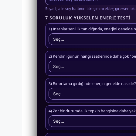
Soyadı, aile soy hattının titreşimini ekler; girersen o
7 SORULUK YÜKSELEN ENERJI TESTI
1) İnsanlar seni ilk tanıdığında, enerjini genelde n
2) Kendini günün hangi saatlerinde daha çok “be
3) Bir ortama girdiğinde enerjin genelde nasıldır?
4) Zor bir durumda ilk tepkin hangisine daha yak