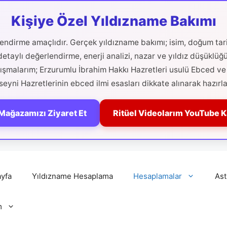
Kişiye Özel Yıldızname Bakımı
ilendirme amaçlıdır. Gerçek yıldızname bakımı; isim, doğum tari
etaylı değerlendirme, enerji analizi, nazar ve yıldız düşüklüğ
alışmalarım; Erzurumlu İbrahim Hakkı Hazretleri usulü Ebced ve 
eyni Hazretlerinin ebced ilmi esasları dikkate alınarak hazırla
Mağazamızı Ziyaret Et
Ritüel Videolarım YouTube 
yfa
Yıldızname Hesaplama
Hesaplamalar
Ast
m