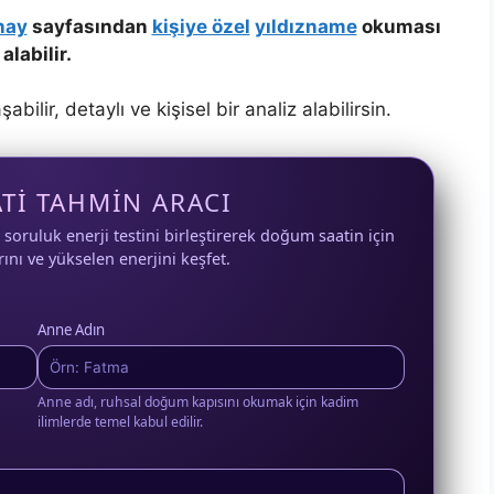
nay
sayfasından
kişiye özel
yıldızname
okuması
alabilir.
ilir, detaylı ve kişisel bir analiz alabilirsin.
TI TAHMIN ARACI
7 soruluk enerji testini birleştirerek doğum saatin için
rını ve yükselen enerjini keşfet.
Anne Adın
Anne adı, ruhsal doğum kapısını okumak için kadim
ilimlerde temel kabul edilir.