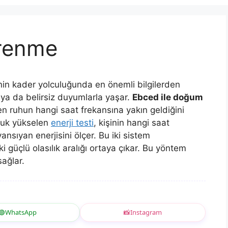
renme
in kader yolculuğunda en önemli bilgilerden
z ya da belirsiz duyumlarla yaşar.
Ebced ile doğum
en ruhun hangi saat frekansına yakın geldiğini
uluk yükselen
enerji testi
, kişinin hangi saat
yansıyan enerjisini ölçer. Bu iki sistem
iki güçlü olasılık aralığı ortaya çıkar. Bu yöntem
ağlar.
🟢
WhatsApp
📸
Instagram