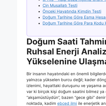
Cin Musallatı Testi
Önceki Hayatında Kimdin Testi
Doğum Tarihine Göre Esma Hes
Doğum Tarihine Göre Para Kodu
Doğum Saati Tahmin
Ruhsal Enerji Anali
Yükselenine Ulaşm
Bir insanın hayatındaki en önemli bilgiler
yalnızca yükselen burcu değil; kader döngü
izlenimi, hayattaki duruşunu ve yaşama açı
var ki birçok kişi doğum saatini bilmez ya 
“akşamüstüydün”, bazen “gece gibi” denir 
noktada, kadim
ebced ilmi
ile enerjetik an