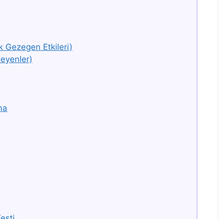
k Gezegen Etkileri)
eyenler)
ma
esti