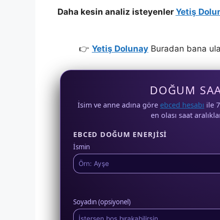
Daha kesin analiz isteyenler
Yetiş Dolu
👉
Yetiş Dolunay
Buradan bana ulaşab
DOĞUM SAA
İsim ve anne adına göre
ebced hesabı
ile 
en olası saat aralıkla
EBCED DOĞUM ENERJISI
İsmin
Soyadın (opsiyonel)