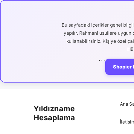
Bu sayfadaki içerikler genel bilg
yapılır. Rahmani usullere uygun d
kullanabilirsiniz. Kişiye özel ç
Hüs
```
Shopier 
İçeriğe
atla
Ana Sa
Yıldızname
Hesaplama
İletişi