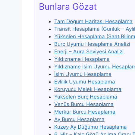
Bunlara Gözat
Tam Doğum Haritası Hesaplama
Transit Hesaplama (Günlük – Aylı
Yükselen Hesaplama (Saat Bilinm
Burç Uyumu Hesaplama Analizi
Enerji – Aura Seviyesi Analizi
Yıldızname Hesaplama
Yıldızname İsim Uyumu Hesapla
İsim Uyumu Hesaplama
Evlilik Uyumu Hesaplama
Koruyucu Melek Hesaplama
Yükselen Burç Hesaplama
Venüs Burcu Hesaplama
Merkür Burcu Hesaplama
Ay Burcu Hesaplama
Kuzey Ay Düğümü Hesaplama
6. His – Kalp Gözü Açılma Oranı T