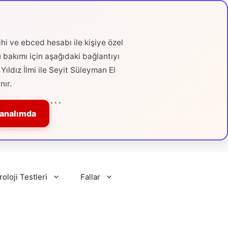
hi ve ebced hesabı ile kişiye özel
ü bakımı için aşağıdaki bağlantıyı
Yıldız İlmi ile Seyit Süleyman El
nır.
```
Kanalımda
roloji Testleri
Fallar