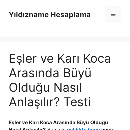
İçeriğe
atla
Yıldızname Hesaplama
Menü
Eşler ve Karı Koca
Arasında Büyü
Olduğu Nasıl
Anlaşılır? Testi
Eşler ve Karı Koca Arasında Büyü Olduğu
Nasıl Anlaşılır?
Bu yazı,
evlilikte büyü
veya