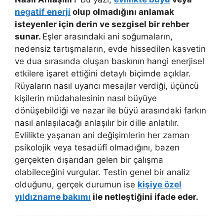
negatif enerji
olup olmadığını anlamak
isteyenler için derin ve sezgisel bir rehber
sunar.
Eşler arasındaki ani soğumaların,
nedensiz tartışmaların, evde hissedilen kasvetin
ve dua sırasında oluşan baskının hangi enerjisel
etkilere işaret ettiğini detaylı biçimde açıklar.
Rüyaların nasıl uyarıcı mesajlar verdiği, üçüncü
kişilerin müdahalesinin nasıl büyüye
dönüşebildiği ve nazar ile büyü arasındaki farkın
nasıl anlaşılacağı anlaşılır bir dille anlatılır.
Evlilikte yaşanan ani değişimlerin her zaman
psikolojik veya tesadüfî olmadığını, bazen
gerçekten dışarıdan gelen bir çalışma
olabileceğini vurgular. Testin genel bir analiz
olduğunu, gerçek durumun ise
kişiye özel
yıldızname bakımı
ile netleştiğini ifade eder.