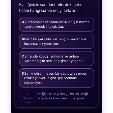
Evliliğinizin son dönemlerdeki genel
hâlini hangi cümle en iyi anlatır?
Yıpranmalar var ama evlilikler için normal
A
sayılabilecek iniş çıkışlar.
Bariz bir gerginlik var; küçük şeyler bile
B
huzursuzluk yaratıyor.
Bir anda kopuş, soğuma ve anlam
C
veremediğim sert değişimler yaşandı.
Sanki görünmeyen bir güç bizi eşimden
D
uzaklaştırıyor; hiçbir şey normale
dönemiyor.
Evliliğinize en yakın gelen seçeneği
←
işaretle; kalbinin sezgisine güven.
Önceki