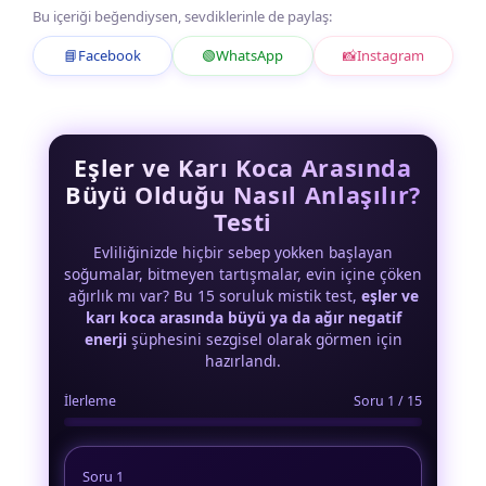
Bu içeriği beğendiysen, sevdiklerinle de paylaş:
📘
Facebook
🟢
WhatsApp
📸
Instagram
Eşler ve Karı Koca Arasında
Büyü Olduğu Nasıl Anlaşılır?
Testi
Evliliğinizde hiçbir sebep yokken başlayan
soğumalar, bitmeyen tartışmalar, evin içine çöken
ağırlık mı var? Bu 15 soruluk mistik test,
eşler ve
karı koca arasında büyü ya da ağır negatif
enerji
şüphesini sezgisel olarak görmen için
hazırlandı.
İlerleme
Soru 1 / 15
Soru 1