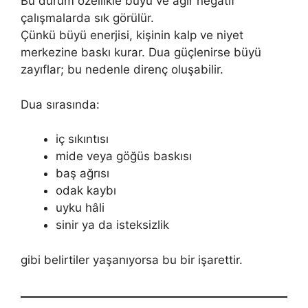
Bu durum özellikle büyü ve ağır negatif
çalışmalarda sık görülür.
Çünkü büyü enerjisi, kişinin kalp ve niyet
merkezine baskı kurar. Dua güçlenirse büyü
zayıflar; bu nedenle direnç oluşabilir.
Dua sırasında:
iç sıkıntısı
mide veya göğüs baskısı
baş ağrısı
odak kaybı
uyku hâli
sinir ya da isteksizlik
gibi belirtiler yaşanıyorsa bu bir işarettir.