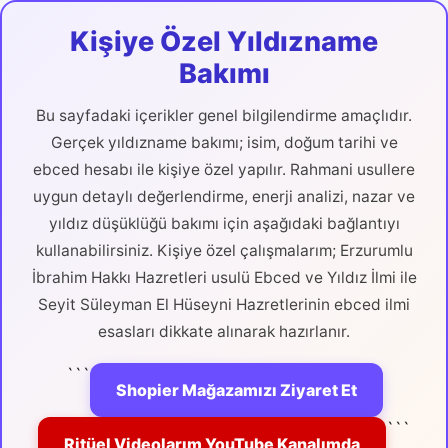
Kişiye Özel Yıldızname
Bakımı
Bu sayfadaki içerikler genel bilgilendirme amaçlıdır.
Gerçek yıldızname bakımı; isim, doğum tarihi ve
ebced hesabı ile kişiye özel yapılır. Rahmani usullere
uygun detaylı değerlendirme, enerji analizi, nazar ve
yıldız düşüklüğü bakımı için aşağıdaki bağlantıyı
kullanabilirsiniz. Kişiye özel çalışmalarım; Erzurumlu
İbrahim Hakkı Hazretleri usulü Ebced ve Yıldız İlmi ile
Seyit Süleyman El Hüseyni Hazretlerinin ebced ilmi
esasları dikkate alınarak hazırlanır.
```
Shopier Mağazamızı Ziyaret Et
```
Ritüel Videolarım YouTube Kanalımda