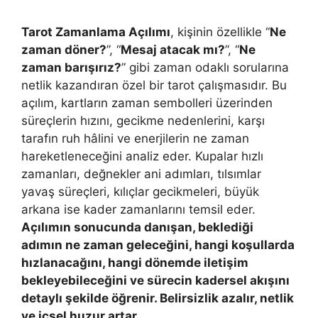
Tarot Zamanlama Açılımı
, kişinin özellikle “
Ne
zaman döner?
”, “
Mesaj atacak mı?
”, “
Ne
zaman barışırız?
” gibi zaman odaklı sorularına
netlik kazandıran özel bir tarot çalışmasıdır. Bu
açılım, kartların zaman sembolleri üzerinden
süreçlerin hızını, gecikme nedenlerini, karşı
tarafın ruh hâlini ve enerjilerin ne zaman
hareketleneceğini analiz eder. Kupalar hızlı
zamanları, değnekler ani adımları, tılsımlar
yavaş süreçleri, kılıçlar gecikmeleri, büyük
arkana ise kader zamanlarını temsil eder.
Açılımın sonucunda danışan, beklediği
adımın ne zaman geleceğini, hangi koşullarda
hızlanacağını, hangi dönemde iletişim
bekleyebileceğini ve sürecin kadersel akışını
detaylı şekilde öğrenir. Belirsizlik azalır, netlik
ve içsel huzur artar.