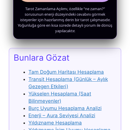
Tarot Zamanlama Açılımı, özellikle “ne zaman?”
sorusunun enerji düzeyindeki cevabını görmek
isteyenler için hazırlanmış derin bir tarot çalışmasıdır.
Yoğunluğa göre en kısa sürede detaylı yorum ile dönüş
yapılacaktır.
Bunlara Gözat
Tam Doğum Haritası Hesaplama
Transit Hesaplama (Günlük – Aylık
Gezegen Etkileri)
Yükselen Hesaplama (Saat
Bilinmeyenler)
Burç Uyumu Hesaplama Analizi
Enerji – Aura Seviyesi Analizi
Yıldızname Hesaplama