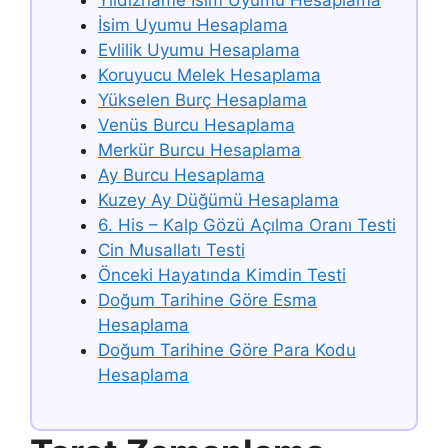
Yıldızname İsim Uyumu Hesaplama
İsim Uyumu Hesaplama
Evlilik Uyumu Hesaplama
Koruyucu Melek Hesaplama
Yükselen Burç Hesaplama
Venüs Burcu Hesaplama
Merkür Burcu Hesaplama
Ay Burcu Hesaplama
Kuzey Ay Düğümü Hesaplama
6. His – Kalp Gözü Açılma Oranı Testi
Cin Musallatı Testi
Önceki Hayatında Kimdin Testi
Doğum Tarihine Göre Esma
Hesaplama
Doğum Tarihine Göre Para Kodu
Hesaplama