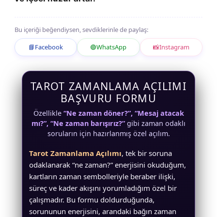
Bu içeriği beğendiysen, sevdiklerinle de paylaş:
📘
Facebook
🟢
WhatsApp
📸
Instagram
TAROT ZAMANLAMA AÇILIMI
BAŞVURU FORMU
Özellikle
“Ne zaman döner?”, “Mesaj atacak
mı?”, “Ne zaman barışırız?”
gibi zaman odaklı
soruların için hazırlanmış özel açılım.
Tarot Zamanlama Açılımı
, tek bir soruna
odaklanarak “ne zaman?” enerjisini okuduğum,
kartların zaman sembolleriyle beraber ilişki,
süreç ve kader akışını yorumladığım özel bir
çalışmadır. Bu formu doldurduğunda,
sorununun enerjisini, arandaki bağın zaman