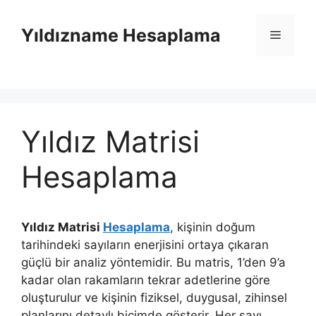
İçeriğe
atla
Yıldızname Hesaplama
Menü
Yıldız Matrisi
Hesaplama
Yıldız Matrisi
Hesaplama
, kişinin doğum
tarihindeki sayıların enerjisini ortaya çıkaran
güçlü bir analiz yöntemidir. Bu matris, 1’den 9’a
kadar olan rakamların tekrar adetlerine göre
oluşturulur ve kişinin fiziksel, duygusal, zihinsel
planlarını detaylı biçimde gösterir. Her sayı