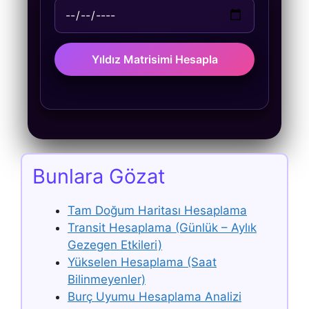
Yıldız Matrisimi Hesapla
Bunlara Gözat
Tam Doğum Haritası Hesaplama
Transit Hesaplama (Günlük – Aylık
Gezegen Etkileri)
Yükselen Hesaplama (Saat
Bilinmeyenler)
Burç Uyumu Hesaplama Analizi