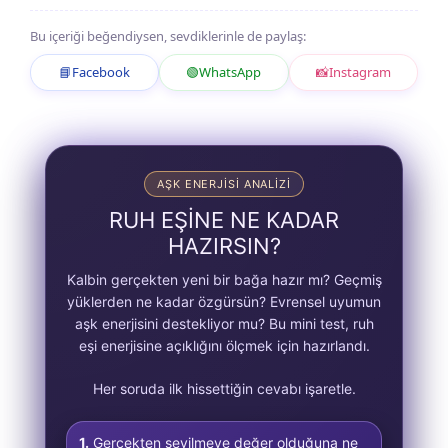
Bu içeriği beğendiysen, sevdiklerinle de paylaş:
📘
Facebook
🟢
WhatsApp
📸
Instagram
AŞK ENERJISI ANALIZI
RUH EŞİNE NE KADAR
HAZIRSIN?
Kalbin gerçekten yeni bir bağa hazır mı? Geçmiş
yüklerden ne kadar özgürsün? Evrensel uyumun
aşk enerjisini destekliyor mu? Bu mini test, ruh
eşi enerjisine açıklığını ölçmek için hazırlandı.
Her soruda ilk hissettiğin cevabı işaretle.
1.
Gerçekten sevilmeye değer olduğuna ne