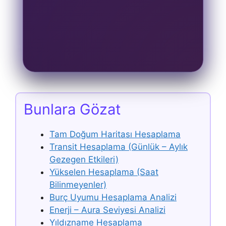
yıldızname bakımı
Bunlara Gözat
Tam Doğum Haritası Hesaplama
Transit Hesaplama (Günlük – Aylık
Gezegen Etkileri)
Yükselen Hesaplama (Saat
Bilinmeyenler)
Burç Uyumu Hesaplama Analizi
Enerji – Aura Seviyesi Analizi
Yıldızname Hesaplama