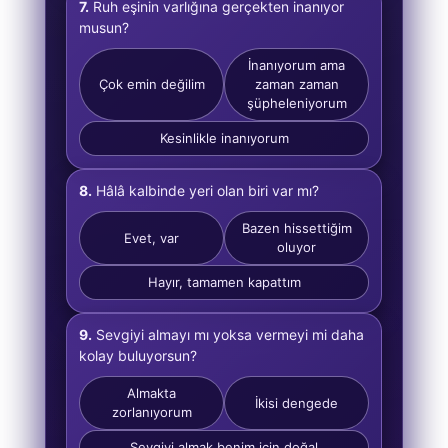
7.
Ruh eşinin varlığına gerçekten inanıyor
musun?
İnanıyorum ama
Çok emin değilim
zaman zaman
şüpheleniyorum
Kesinlikle inanıyorum
8.
Hâlâ kalbinde yeri olan biri var mı?
Bazen hissettiğim
Evet, var
oluyor
Hayır, tamamen kapattım
9.
Sevgiyi almayı mı yoksa vermeyi mi daha
kolay buluyorsun?
Almakta
İkisi dengede
zorlanıyorum
Sevgiyi almak benim için doğal