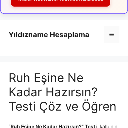
İçeriğe
atla
Yıldızname Hesaplama
Menü
Ruh Eşine Ne
Kadar Hazırsın?
Testi Çöz ve Öğren
“Ruh Eşine Ne Kadar Hazırsın?” Testi
, kalbinin