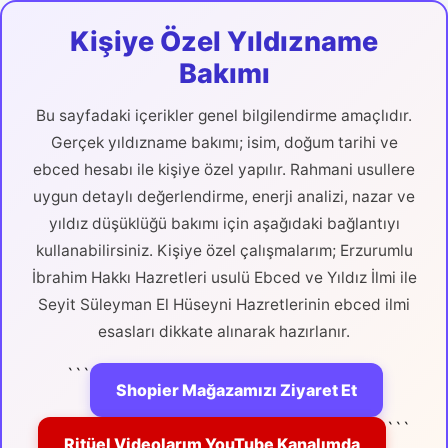
Kişiye Özel Yıldızname
Bakımı
Bu sayfadaki içerikler genel bilgilendirme amaçlıdır.
Gerçek yıldızname bakımı; isim, doğum tarihi ve
ebced hesabı ile kişiye özel yapılır. Rahmani usullere
uygun detaylı değerlendirme, enerji analizi, nazar ve
yıldız düşüklüğü bakımı için aşağıdaki bağlantıyı
kullanabilirsiniz. Kişiye özel çalışmalarım; Erzurumlu
İbrahim Hakkı Hazretleri usulü Ebced ve Yıldız İlmi ile
Seyit Süleyman El Hüseyni Hazretlerinin ebced ilmi
esasları dikkate alınarak hazırlanır.
```
Shopier Mağazamızı Ziyaret Et
```
Ritüel Videolarım YouTube Kanalımda