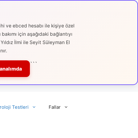
hi ve ebced hesabı ile kişiye özel
ü bakımı için aşağıdaki bağlantıyı
Yıldız İlmi ile Seyit Süleyman El
nır.
```
Kanalımda
roloji Testleri
Fallar