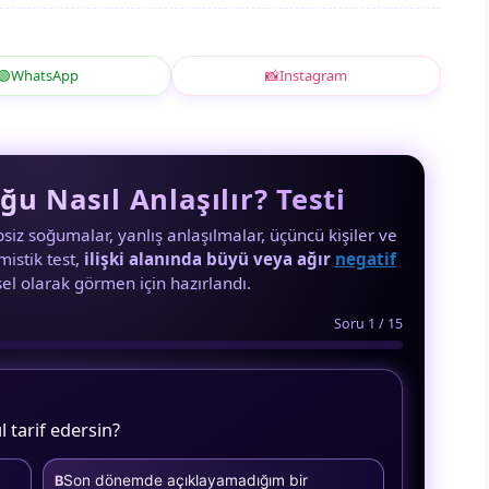
🟢
WhatsApp
📸
Instagram
ğu Nasıl Anlaşılır? Testi
iz soğumalar, yanlış anlaşılmalar, üçüncü kişiler ve
istik test,
ilişki alanında büyü veya ağır
negatif
el olarak görmen için hazırlandı.
Soru 1 / 15
l tarif edersin?
Son dönemde açıklayamadığım bir
B