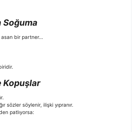
an Soğuma
 asan bir partner…
ridir.
e Kopuşlar
r.
 sözler söylenir, ilişki yıpranır.
den patlıyorsa: