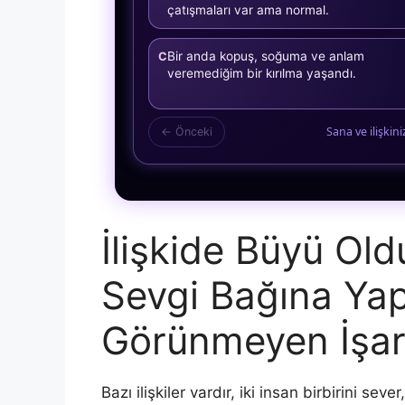
çatışmaları var ama normal.
Bir anda kopuş, soğuma ve anlam
C
veremediğim bir kırılma yaşandı.
Sana ve ilişkin
← Önceki
İlişkide Büyü Old
Sevgi Bağına Yap
Görünmeyen İşare
Bazı ilişkiler vardır, iki insan birbirini sev