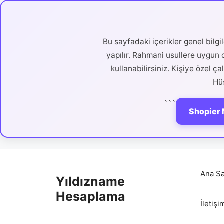
Bu sayfadaki içerikler genel bilg
yapılır. Rahmani usullere uygun d
kullanabilirsiniz. Kişiye özel ç
Hüs
```
Shopier 
İçeriğe
atla
Ana Sa
Yıldızname
Hesaplama
İletişi