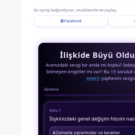
Bu içeriği beğendiysen, sevdiklerinle de paylaş:
📘
Facebook
İlişkide Büyü Oldu
Aranızdaki sevgi bir anda mı koptu? Sebeps
bitmeyen engeller mi var? Bu 15 soruluk m
enerji
şüphesini sezgis
İlerleme
Soru 1
İlişkinizdeki genel değişim hissini nası
Zamanla yıpranmalar ve karakter
A