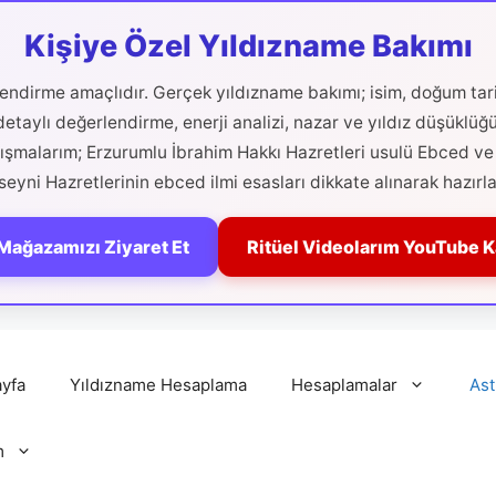
Kişiye Özel Yıldızname Bakımı
ilendirme amaçlıdır. Gerçek yıldızname bakımı; isim, doğum tari
etaylı değerlendirme, enerji analizi, nazar ve yıldız düşüklüğ
alışmalarım; Erzurumlu İbrahim Hakkı Hazretleri usulü Ebced ve 
eyni Hazretlerinin ebced ilmi esasları dikkate alınarak hazırla
Mağazamızı Ziyaret Et
Ritüel Videolarım YouTube 
yfa
Yıldızname Hesaplama
Hesaplamalar
Ast
m