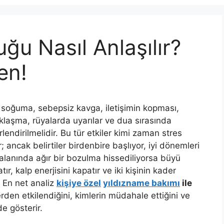
uğu Nasıl Anlaşılır?
en!
 soğuma, sebepsiz kavga, iletişimin kopması,
klaşma, rüyalarda uyarılar ve dua sırasında
lendirilmelidir. Bu tür etkiler kimi zaman stres
; ancak belirtiler birdenbire başlıyor, iyi dönemleri
ki alanında ağır bir bozulma hissediliyorsa büyü
ır, kalp enerjisini kapatır ve iki kişinin kader
. En net analiz
kişiye özel
yıldızname bakımı
ile
ilerden etkilendiğini, kimlerin müdahale ettiğini ve
de gösterir.