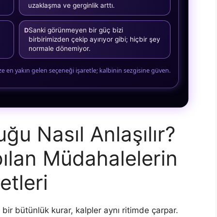
uzaklaşma ve gerginlik arttı.
Sanki görünmeyen bir güç bizi
D
birbirimizden çekip ayırıyor gibi; hiçbir şey
normale dönemiyor.
ize en yakın gelen seçeneği işaretle; kalbinin sezgisine güven.
uğu Nasıl Anlaşılır?
ılan Müdahalelerin
tleri
er, bir bütünlük kurar, kalpler aynı ritimde çarpar.