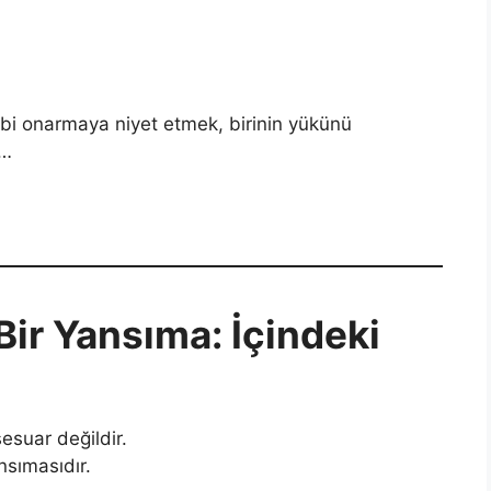
albi onarmaya niyet etmek, birinin yükünü
k…
ir Yansıma: İçindeki
esuar değildir.
nsımasıdır.