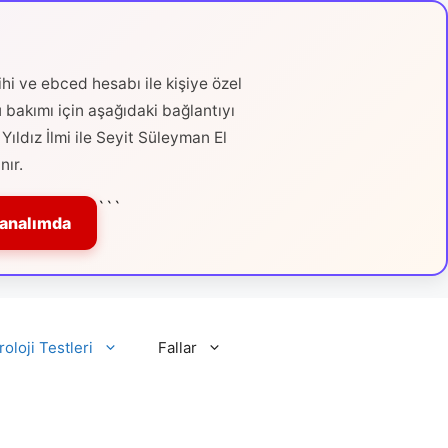
hi ve ebced hesabı ile kişiye özel
ü bakımı için aşağıdaki bağlantıyı
Yıldız İlmi ile Seyit Süleyman El
nır.
```
Kanalımda
roloji Testleri
Fallar