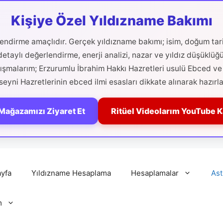
Kişiye Özel Yıldızname Bakımı
ilendirme amaçlıdır. Gerçek yıldızname bakımı; isim, doğum tari
etaylı değerlendirme, enerji analizi, nazar ve yıldız düşüklüğ
alışmalarım; Erzurumlu İbrahim Hakkı Hazretleri usulü Ebced ve 
eyni Hazretlerinin ebced ilmi esasları dikkate alınarak hazırla
Mağazamızı Ziyaret Et
Ritüel Videolarım YouTube 
yfa
Yıldızname Hesaplama
Hesaplamalar
Ast
m