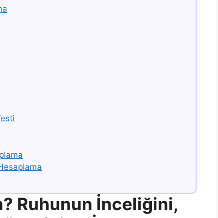
ma
esti
aplama
 Hesaplama
? Ruhunun İnceliğini,