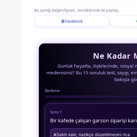
Bu içeriği beğendiysen, sevdiklerinle de paylaş:
📘
Facebook
Ne Kadar M
Günlük hayatta, ilişkilerinde, sosya
medenisiniz? Bu 15 soruluk test, saygı, empa
bakışla gö
İlerleme
Soru 1
Bir kafede çalışan garson siparişi karış
Sakin kalır, nazikçe düzeltilmesini rica
A