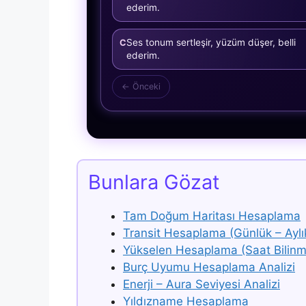
ederim.
Ses tonum sertleşir, yüzüm düşer, belli
C
ederim.
← Önceki
Bunlara Gözat
Tam Doğum Haritası Hesaplama
Transit Hesaplama (Günlük – Aylı
Yükselen Hesaplama (Saat Bilinm
Burç Uyumu Hesaplama Analizi
Enerji – Aura Seviyesi Analizi
Yıldızname Hesaplama