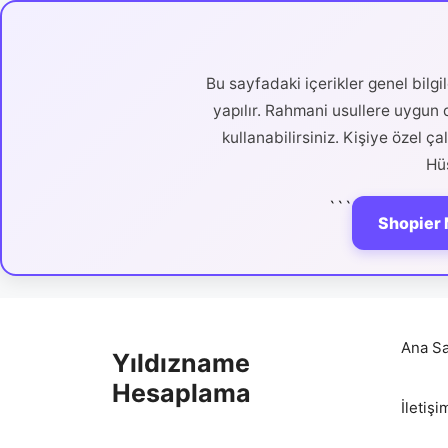
Bu sayfadaki içerikler genel bilg
yapılır. Rahmani usullere uygun d
kullanabilirsiniz. Kişiye özel ç
Hüs
```
Shopier 
İçeriğe
atla
Ana Sa
Yıldızname
Hesaplama
İletişi