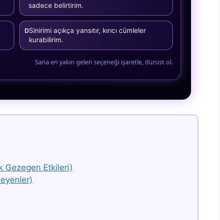
sadece belirtirim.
Sinirimi açıkça yansıtır, kırıcı cümleler
D
kurabilirim.
Sana en yakın gelen seçeneği işaretle, dürüst ol.
k Gezegen Etkileri)
eyenler)