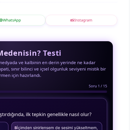
🟢
WhatsApp
📸
Instagram
edenisin? Testi
l medyada ve kalbinin en derin yerinde ne kadar
ti, sınır bilinci ve içsel olgunluk seviyeni mistik bir
rmen için hazırlandı.
Soru 1 / 15
tırdığında, ilk tepkin genellikle nasıl olur?
İçimden sinirlensem de sesimi yükseltmem,
B