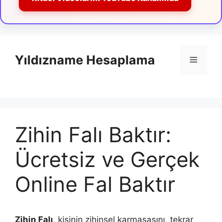
İçeriğe
atla
Yıldızname Hesaplama
Menü
Zihin Falı Baktır:
Ücretsiz ve Gerçek
Online Fal Baktır
Zihin Falı
, kişinin zihinsel karmaşasını, tekrar