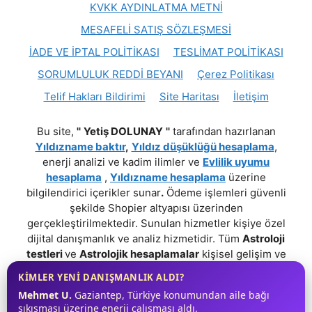
KVKK AYDINLATMA METNİ
MESAFELİ SATIŞ SÖZLEŞMESİ
İADE VE İPTAL POLİTİKASI
TESLİMAT POLİTİKASI
SORUMLULUK REDDİ BEYANI
Çerez Politikası
Telif Hakları Bildirimi
Site Haritası
İletişim
Bu site,
''
Yetiş DOLUNAY
''
tarafından hazırlanan
Yıldızname baktır
,
Yıldız düşüklüğü hesaplama
,
enerji analizi ve kadim ilimler ve
Evlilik uyumu
hesaplama
,
Yıldızname hesaplama
üzerine
bilgilendirici içerikler sunar
.
Ödeme işlemleri güvenli
şekilde Shopier altyapısı üzerinden
gerçekleştirilmektedir. Sunulan hizmetler kişiye özel
dijital danışmanlık ve analiz hizmetidir. Tüm
Astroloji
testleri
ve
Astrolojik hesaplamalar
kişisel gelişim ve
farkındalık amaçlıdır;
Tıbbi, Psikolojik, Hukuki veya
KİMLER YENİ DANIŞMANLIK ALDI?
Profesyonel bir tavsiye niteliği taşımaz.
!
Mehmet U.
Gaziantep, Türkiye konumundan aile bağı
sıkışması üzerine enerji çalışması aldı.