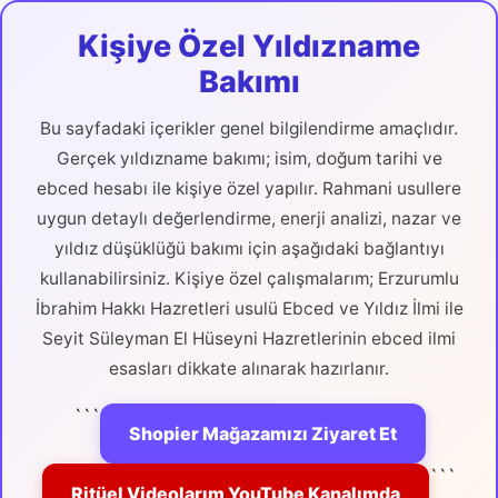
Kişiye Özel Yıldızname
Bakımı
Bu sayfadaki içerikler genel bilgilendirme amaçlıdır.
Gerçek yıldızname bakımı; isim, doğum tarihi ve
ebced hesabı ile kişiye özel yapılır. Rahmani usullere
uygun detaylı değerlendirme, enerji analizi, nazar ve
yıldız düşüklüğü bakımı için aşağıdaki bağlantıyı
kullanabilirsiniz. Kişiye özel çalışmalarım; Erzurumlu
İbrahim Hakkı Hazretleri usulü Ebced ve Yıldız İlmi ile
Seyit Süleyman El Hüseyni Hazretlerinin ebced ilmi
esasları dikkate alınarak hazırlanır.
```
Shopier Mağazamızı Ziyaret Et
```
Ritüel Videolarım YouTube Kanalımda