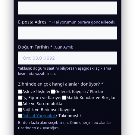
E-posta Adresi *
(Fal yorumun buraya gönderilecek)
Doğum Tarihin *
(Gün.Ay.Yıl)
Yaklaşık doğum saatini biliyorsan aşağıdaki açıklama
kısmında yazabilirsin.
Zihninde en çok hangi alanlar dönüyor? *
Aşk ve İlişkiler
Gelecek Kaygısı / Planlar
İş, Eğitim ve Kariyer
Maddi Konular ve Borçlar
Aile ve Sorumluluklar
Sağlık ve Bedensel Kaygılar
Ruhsal Yorgunluk
/ Tükenmişlik
Birden fazla alan seçebilirsin. Zihin enerjini bu alanlar
üzerinden okuyacağım.