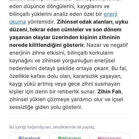
eden düşünce döngülerini, kaygılarını ve
bilinçaltı yüklerini analiz eden özel bir
enerji
okuma
yöntemidir.
Zihinsel odak alanları, uyku
düzeni, tekrar eden cümleler ve son dönem
yaşanan olaylar üzerinden kişinin zihninin
nerede kilitlendiğini gösterir.
Nazar ve negatif
enerjinin zihne etkisini, bilinçaltı korkuların
kaynağını ve zihinsel yorgunluğun enerjisel
nedenlerini detaylı şekilde ortaya çıkarır. Bu fal,
özellikle kafası dolu olan, kararsızlık yaşayan,
kaygı yükü artmış veya gece zihni susmayan
kişiler için derin bir rehberlik sunar.
Zihin Falı
,
zihinsel yükleri çözmeye yardımcı olur ve içsel
sessizliğe giden yolu gösterir.
Bu içeriği beğendiysen, sevdiklerinle de paylaş:
📘
Facebook
🟢
WhatsApp
📸
Instagram