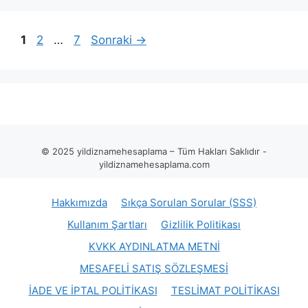
Sayfa
Sayfa
Sayfa
1
2
…
7
Sonraki
→
© 2025 yildiznamehesaplama – Tüm Hakları Saklıdır -
yildiznamehesaplama.com
Hakkımızda
Sıkça Sorulan Sorular (SSS)
Kullanım Şartları
Gizlilik Politikası
KVKK AYDINLATMA METNİ
MESAFELİ SATIŞ SÖZLEŞMESİ
İADE VE İPTAL POLİTİKASI
TESLİMAT POLİTİKASI