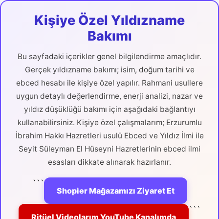
Kişiye Özel Yıldızname
Bakımı
Bu sayfadaki içerikler genel bilgilendirme amaçlıdır.
Gerçek yıldızname bakımı; isim, doğum tarihi ve
ebced hesabı ile kişiye özel yapılır. Rahmani usullere
uygun detaylı değerlendirme, enerji analizi, nazar ve
yıldız düşüklüğü bakımı için aşağıdaki bağlantıyı
kullanabilirsiniz. Kişiye özel çalışmalarım; Erzurumlu
İbrahim Hakkı Hazretleri usulü Ebced ve Yıldız İlmi ile
Seyit Süleyman El Hüseyni Hazretlerinin ebced ilmi
esasları dikkate alınarak hazırlanır.
```
Shopier Mağazamızı Ziyaret Et
```
Ritüel Videolarım YouTube Kanalımda