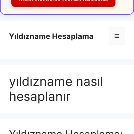
İçeriğe
atla
Yıldızname Hesaplama
Menü
yıldızname nasıl
hesaplanır
Yıldızname Hesaplama: