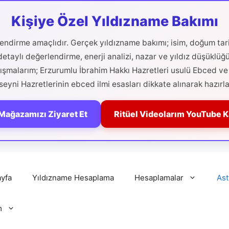
Kişiye Özel Yıldızname Bakımı
ilendirme amaçlıdır. Gerçek yıldızname bakımı; isim, doğum tari
etaylı değerlendirme, enerji analizi, nazar ve yıldız düşüklüğ
alışmalarım; Erzurumlu İbrahim Hakkı Hazretleri usulü Ebced ve 
eyni Hazretlerinin ebced ilmi esasları dikkate alınarak hazırla
Mağazamızı Ziyaret Et
Ritüel Videolarım YouTube 
yfa
Yıldızname Hesaplama
Hesaplamalar
Ast
m