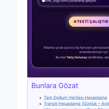
Evet, çoğu konu yuvarlanıp geçiyor.
✶
TESTI ÇALIŞTIR
Aldatma ya da üçüncü kişi konuları çok hassastı
anlamlandırman için h
Bu test
Yetiş Dolunay
tarafından, sez
nazar ve y
yıldızname bakımı
Bunlara Gözat
Tam Doğum Haritası Hesaplama
Transit Hesaplama (Günlük – Aylı