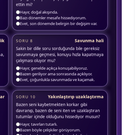
ettin mi?
Hayır, doğal akışında.
Bazı dönemler mesafe hissediyorum.
Evet, son dönemde belirgin bir değişim var.
lik
Savunma hali
SORU 8
Sakin bir dille soru sorduğunda bile gereksiz
ma,
savunmaya geçmesi, konuyu hızla kapatmaya
çalışması oluyor mu?
Hayır, genelde açıkça konuşabiliyoruz.
Bazen geriliyor ama sonrasında açıklıyor.
Evet, çoğunlukla savunmada ve kaçamak.
ar
Yakınlaştırıp uzaklaştırma
SORU 10
Bazen seni kaybetmekten korkar gibi
davranıp, bazen de seni iten ve uzaklaştıran
tutumlar içinde olduğunu hissediyor musun?
Hayır, tavırları tutarlı.
Bazen böyle çelişkiler görüyorum.