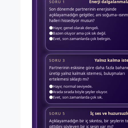
Enerji dalgalanmal
SORU 1
Son dönemde partnerinin enerjisinde
açıklayamadığın gelgitler, ani soğuma–ısın
halleri hissediyor musun?
Hayır, genel olarak dengeli.
Bazen oluyor ama çok sık değil.
Evet, son zamanlarda çok belirgin.
Yalnız kalma ist
SORU 3
Partnerinin eskisine göre daha fazla bahan
üretip yalnız kalmak istemesi, buluşmaları
ertelemesi sıklaştı mı?
Hayır, normal seviyede.
Arada sırada böyle şeyler oluyor.
Evet, son zamanlarda çok sık.
İç ses ve huzursuz
SORU 5
Açıklayamadığın bir iç sıkıntısı, bir şeylerin t
gittiğini söyleyen bir iç sesin var mı?