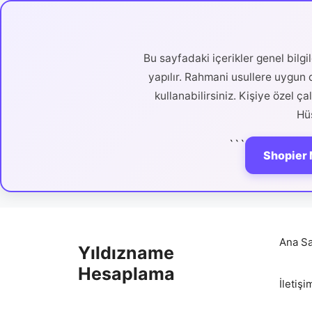
Bu sayfadaki içerikler genel bilg
yapılır. Rahmani usullere uygun d
kullanabilirsiniz. Kişiye özel ç
Hüs
```
Shopier 
İçeriğe
atla
Ana Sa
Yıldızname
Hesaplama
İletişi