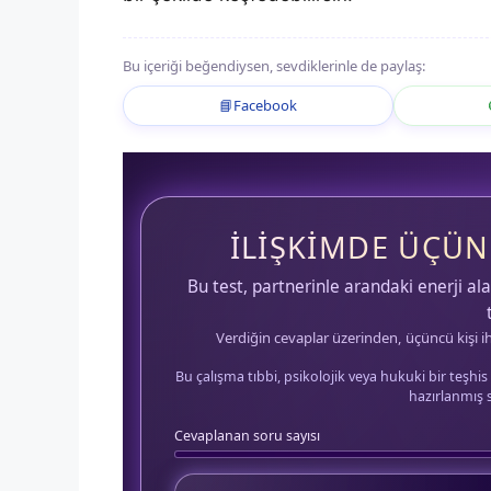
Bu içeriği beğendiysen, sevdiklerinle de paylaş:
📘
Facebook
İLIŞKIMDE ÜÇÜNC
Bu test, partnerinle arandaki enerji al
Verdiğin cevaplar üzerinden, üçüncü kişi iht
Bu çalışma tıbbi, psikolojik veya hukuki bir teşhis
hazırlanmış se
Cevaplanan soru sayısı