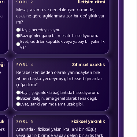
arı
İletişim ritmi
SORU 2
Mesaj, arama ve genel iletişim ritminde,
ma
eskisine göre açıklanması zor bir değişiklik var
mı?
Hayır, neredeyse aynı.
Bazı günler garip bir mesafe hissediyorum.
Evet, ciddi bir kopukluk veya yapay bir yakınlık
var.
eği
Zihinsel uzaklık
SORU 4
e
Beraberken beden olarak yanındayken bile
zihnen başka yerdeymiş gibi hissettiğin anlar
çoğaldı mı?
Hayır, çoğunlukla bağlantıda hissediyorum.
Bazen dalgın, ama genel olarak fena değil.
Evet, sanki yanımda ama uzak gibi.
luk
Fiziksel yakınlık
SORU 6
ers
Aranızdaki fiziksel yakınlıkta, ani bir düşüş
veya garip biçimde yapay gelen bir artış fark