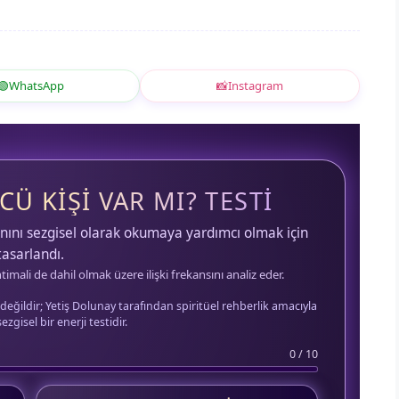
🟢
WhatsApp
📸
Instagram
Ü KIŞI VAR MI? TESTI
anını sezgisel olarak okumaya yardımcı olmak için
tasarlandı.
imali de dahil olmak üzere ilişki frekansını analiz eder.
 değildir; Yetiş Dolunay tarafından spiritüel rehberlik amacıyla
zgisel bir enerji testidir.
0 / 10