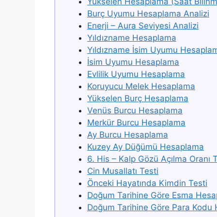
Yükselen Hesaplama (Saat Bilinm
Burç Uyumu Hesaplama Analizi
Enerji – Aura Seviyesi Analizi
Yıldızname Hesaplama
Yıldızname İsim Uyumu Hesapla
İsim Uyumu Hesaplama
Evlilik Uyumu Hesaplama
Koruyucu Melek Hesaplama
Yükselen Burç Hesaplama
Venüs Burcu Hesaplama
Merkür Burcu Hesaplama
Ay Burcu Hesaplama
Kuzey Ay Düğümü Hesaplama
6. His – Kalp Gözü Açılma Oranı T
Cin Musallatı Testi
Önceki Hayatında Kimdin Testi
Doğum Tarihine Göre Esma Hes
Doğum Tarihine Göre Para Kodu