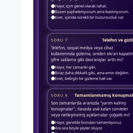
Hayır, içim genel olarak rahat.
Bazen şüpheleniyorum ama bastırıyorum.
Evet, içimde sürekli bir huzursuzluk var.
Telefon ve gizli
SORU 7
Telefon, sosyal medya veya cihaz
kullanımında gizleme, aniden ekran kapat
şifre saklama gibi davranışlar arttı mı?
Hayır, her zamanki gibi.
Biraz daha dikkatli gibi, ama emin değilim.
Evet, belirgin bir gizleme hali var.
Tamamlanmamış konuşmal
SORU 9
Son zamanlarda aranızda “yarım kalmış
konuşmalar”, havada asılı kalan cümleler
veya netleşmemiş açıklamalar çoğaldı mı?
Hayır, genelde konuları tamamlıyoruz.
Ara sıra böyle şeyler oluyor.