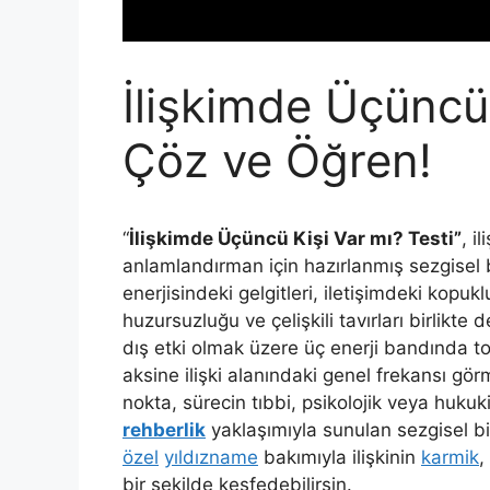
İlişkimde Üçüncü 
Çöz ve Öğren!
“
İlişkimde Üçüncü Kişi Var mı? Testi”
, i
anlamlandırman için hazırlanmış sezgisel bi
enerjisindeki gelgitleri, iletişimdeki kopukl
huzursuzluğu ve çelişkili tavırları birlikte
dış etki olmak üzere üç enerji bandında to
aksine ilişki alanındaki genel frekansı g
nokta, sürecin tıbbi, psikolojik veya hukuk
rehberlik
yaklaşımıyla sunulan sezgisel b
özel
yıldızname
bakımıyla ilişkinin
karmik
,
bir şekilde keşfedebilirsin.