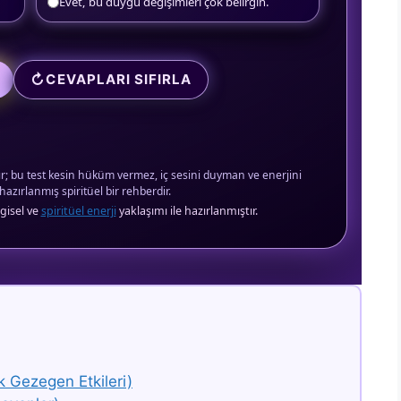
Evet, bu duygu değişimleri çok belirgin.
↻
CEVAPLARI SIFIRLA
r; bu test kesin hüküm vermez, iç sesini duyman ve enerjini
azırlanmış spiritüel bir rehberdir.
gisel ve
spiritüel enerji
yaklaşımı ile hazırlanmıştır.
ıldız
KIŞIYE ÖZEL İLIŞKI
☽
YILDIZNAMESI AL
k Gezegen Etkileri)