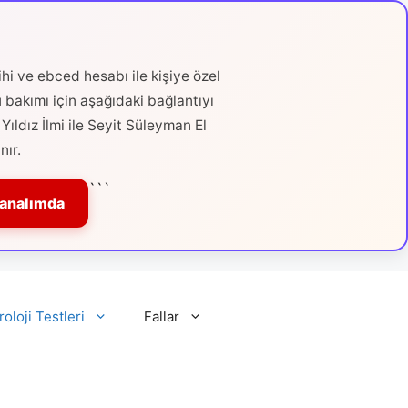
hi ve ebced hesabı ile kişiye özel
ü bakımı için aşağıdaki bağlantıyı
Yıldız İlmi ile Seyit Süleyman El
nır.
```
Kanalımda
roloji Testleri
Fallar