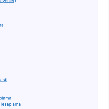
eyenler)
ma
esti
aplama
 Hesaplama