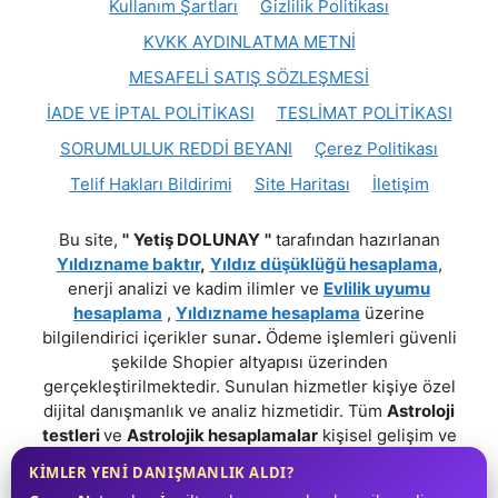
Kullanım Şartları
Gizlilik Politikası
KVKK AYDINLATMA METNİ
MESAFELİ SATIŞ SÖZLEŞMESİ
İADE VE İPTAL POLİTİKASI
TESLİMAT POLİTİKASI
SORUMLULUK REDDİ BEYANI
Çerez Politikası
Telif Hakları Bildirimi
Site Haritası
İletişim
Bu site,
''
Yetiş DOLUNAY
''
tarafından hazırlanan
Yıldızname baktır
,
Yıldız düşüklüğü hesaplama
,
enerji analizi ve kadim ilimler ve
Evlilik uyumu
hesaplama
,
Yıldızname hesaplama
üzerine
bilgilendirici içerikler sunar
.
Ödeme işlemleri güvenli
şekilde Shopier altyapısı üzerinden
gerçekleştirilmektedir. Sunulan hizmetler kişiye özel
dijital danışmanlık ve analiz hizmetidir. Tüm
Astroloji
testleri
ve
Astrolojik hesaplamalar
kişisel gelişim ve
farkındalık amaçlıdır;
Tıbbi, Psikolojik, Hukuki veya
KİMLER YENİ DANIŞMANLIK ALDI?
Profesyonel bir tavsiye niteliği taşımaz.
!