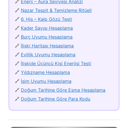
🔗
Enerji – Aura Seviyesi Analizi
🔗
Nazar Tespit & Temizleme Ritüeli
🔗
6. His – Kalp Gözü Testi
🔗
Kader Sayısı Hesaplama
🔗
Burç Uyumu Hesaplama
🔗
İlişki Haritası Hesaplama
🔗
Evlilik Uyumu Hesaplama
🔗
İlişkide Üçüncü Kişi Enerjisi Testi
🔗
Yıldızname Hesaplama
🔗
İsim Uyumu Hesaplama
🔗
Doğum Tarihine Göre Esma Hesaplama
🔗
Doğum Tarihine Göre Para Kodu