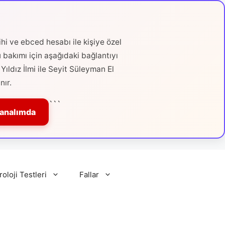
hi ve ebced hesabı ile kişiye özel
ü bakımı için aşağıdaki bağlantıyı
Yıldız İlmi ile Seyit Süleyman El
nır.
```
Kanalımda
roloji Testleri
Fallar