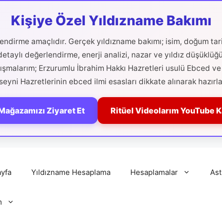
Kişiye Özel Yıldızname Bakımı
ilendirme amaçlıdır. Gerçek yıldızname bakımı; isim, doğum tari
etaylı değerlendirme, enerji analizi, nazar ve yıldız düşüklüğ
alışmalarım; Erzurumlu İbrahim Hakkı Hazretleri usulü Ebced ve 
eyni Hazretlerinin ebced ilmi esasları dikkate alınarak hazırla
Mağazamızı Ziyaret Et
Ritüel Videolarım YouTube 
yfa
Yıldızname Hesaplama
Hesaplamalar
Ast
m