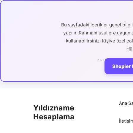
Bu sayfadaki içerikler genel bilg
yapılır. Rahmani usullere uygun d
kullanabilirsiniz. Kişiye özel ç
Hüs
```
Shopier 
İçeriğe
atla
Ana Sa
Yıldızname
Hesaplama
İletişi