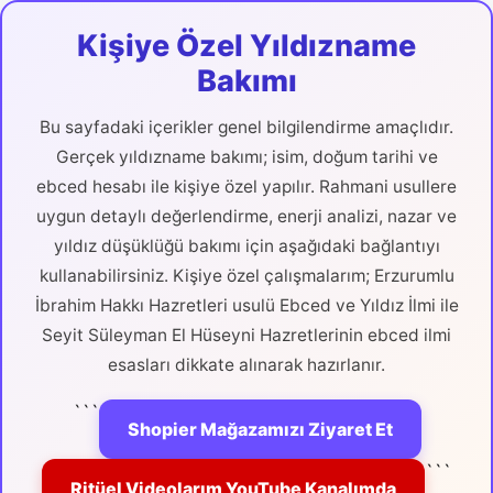
Kişiye Özel Yıldızname
Bakımı
Bu sayfadaki içerikler genel bilgilendirme amaçlıdır.
Gerçek yıldızname bakımı; isim, doğum tarihi ve
ebced hesabı ile kişiye özel yapılır. Rahmani usullere
uygun detaylı değerlendirme, enerji analizi, nazar ve
yıldız düşüklüğü bakımı için aşağıdaki bağlantıyı
kullanabilirsiniz. Kişiye özel çalışmalarım; Erzurumlu
İbrahim Hakkı Hazretleri usulü Ebced ve Yıldız İlmi ile
Seyit Süleyman El Hüseyni Hazretlerinin ebced ilmi
esasları dikkate alınarak hazırlanır.
```
Shopier Mağazamızı Ziyaret Et
```
Ritüel Videolarım YouTube Kanalımda