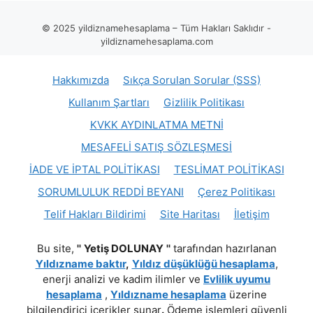
© 2025 yildiznamehesaplama – Tüm Hakları Saklıdır -
yildiznamehesaplama.com
Hakkımızda
Sıkça Sorulan Sorular (SSS)
Kullanım Şartları
Gizlilik Politikası
KVKK AYDINLATMA METNİ
MESAFELİ SATIŞ SÖZLEŞMESİ
İADE VE İPTAL POLİTİKASI
TESLİMAT POLİTİKASI
SORUMLULUK REDDİ BEYANI
Çerez Politikası
Telif Hakları Bildirimi
Site Haritası
İletişim
Bu site,
''
Yetiş DOLUNAY
''
tarafından hazırlanan
Yıldızname baktır
,
Yıldız düşüklüğü hesaplama
,
enerji analizi ve kadim ilimler ve
Evlilik uyumu
hesaplama
,
Yıldızname hesaplama
üzerine
bilgilendirici içerikler sunar
.
Ödeme işlemleri güvenli