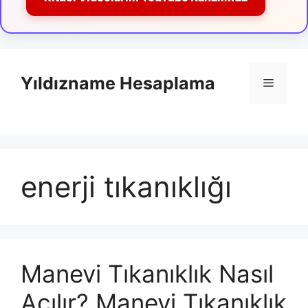
İçeriğe
atla
Yıldızname Hesaplama
Menü
enerji tıkanıklığı
Manevi Tıkanıklık Nasıl
Açılır? Manevi Tıkanıklık