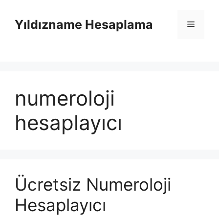
İçeriğe
atla
Yıldızname Hesaplama
Menü
numeroloji
hesaplayıcı
Ücretsiz Numeroloji
Hesaplayıcı