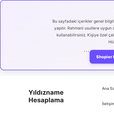
Bu sayfadaki içerikler genel bilg
yapılır. Rahmani usullere uygun d
kullanabilirsiniz. Kişiye özel ç
Hüs
```
Shopier 
İçeriğe
atla
Ana Sa
Yıldızname
Hesaplama
İletişi