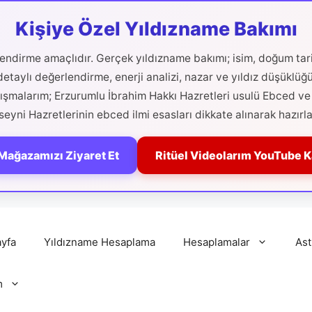
Kişiye Özel Yıldızname Bakımı
ilendirme amaçlıdır. Gerçek yıldızname bakımı; isim, doğum tari
etaylı değerlendirme, enerji analizi, nazar ve yıldız düşüklüğ
alışmalarım; Erzurumlu İbrahim Hakkı Hazretleri usulü Ebced ve 
eyni Hazretlerinin ebced ilmi esasları dikkate alınarak hazırla
Mağazamızı Ziyaret Et
Ritüel Videolarım YouTube 
yfa
Yıldızname Hesaplama
Hesaplamalar
Ast
m