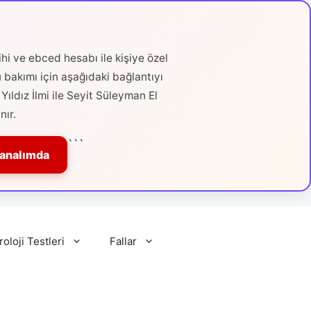
hi ve ebced hesabı ile kişiye özel
ü bakımı için aşağıdaki bağlantıyı
Yıldız İlmi ile Seyit Süleyman El
nır.
```
Kanalımda
roloji Testleri
Fallar