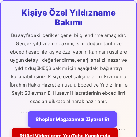
Kişiye Özel Yıldızname
Bakımı
Bu sayfadaki içerikler genel bilgilendirme amaçlıdır.
Gerçek yıldızname bakımı; isim, doğum tarihi ve
ebced hesabı ile kişiye özel yapılır. Rahmani usullere
uygun detaylı değerlendirme, enerji analizi, nazar ve
yıldız düşüklüğü bakımı için aşağıdaki bağlantıyı
kullanabilirsiniz. Kişiye özel çalışmalarım; Erzurumlu
İbrahim Hakkı Hazretleri usulü Ebced ve Yıldız İlmi ile
Seyit Süleyman El Hüseyni Hazretlerinin ebced ilmi
esasları dikkate alınarak hazırlanır.
```
Shopier Mağazamızı Ziyaret Et
```
Ritüel Videolarım YouTube Kanalımda