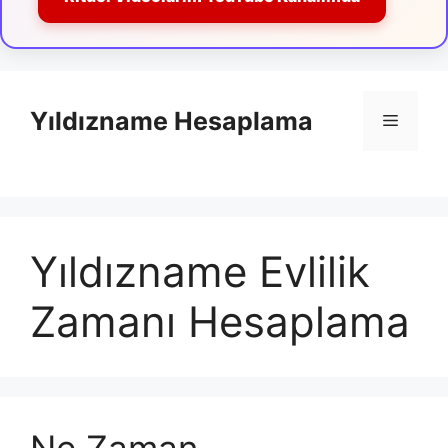
İçeriğe
atla
Yıldızname Hesaplama
Menü
Yıldızname Evlilik
Zamanı Hesaplama
Ne Zaman