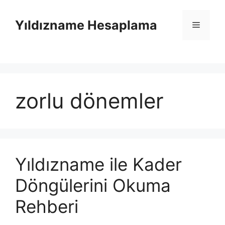
İçeriğe
atla
Yıldızname Hesaplama
Menü
zorlu dönemler
Yıldızname ile Kader
Döngülerini Okuma
Rehberi