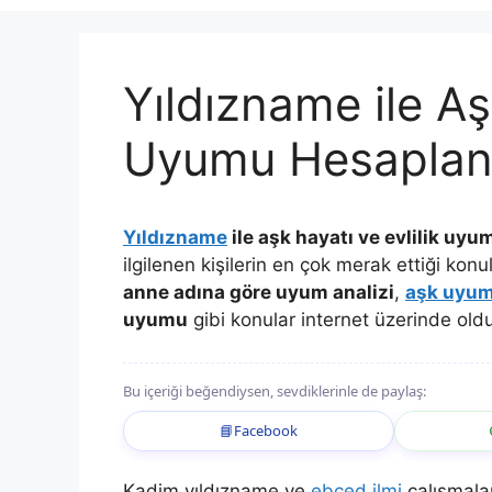
Yıldızname ile Aş
Uyumu Hesaplana
Yıldızname
ile aşk hayatı ve evlilik uy
ilgilenen kişilerin en çok merak ettiği kon
anne adına göre uyum analizi
,
aşk uyu
uyumu
gibi konular internet üzerinde oldu
Bu içeriği beğendiysen, sevdiklerinle de paylaş:
📘
Facebook
Kadim yıldızname ve
ebced ilmi
çalışmalar