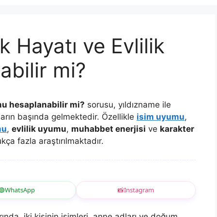
k Hayatı ve Evlilik
bilir mi?
umu hesaplanabilir mi?
sorusu, yıldızname ile
uların başında gelmektedir. Özellikle
isim uyumu
,
mu
,
evlilik uyumu
,
muhabbet enerjisi
ve
karakter
kça fazla araştırılmaktadır.
🟢
WhatsApp
📸
Instagram
ında, iki kişinin isimleri, anne adları ve doğum