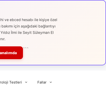
hi ve ebced hesabı ile kişiye özel
ü bakımı için aşağıdaki bağlantıyı
Yıldız İlmi ile Seyit Süleyman El
nır.
```
Kanalımda
roloji Testleri
Fallar