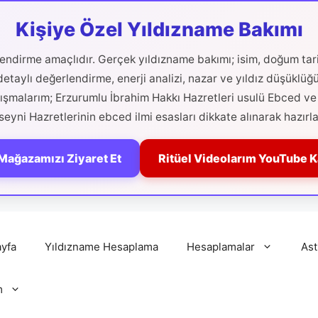
Kişiye Özel Yıldızname Bakımı
ilendirme amaçlıdır. Gerçek yıldızname bakımı; isim, doğum tari
etaylı değerlendirme, enerji analizi, nazar ve yıldız düşüklüğ
alışmalarım; Erzurumlu İbrahim Hakkı Hazretleri usulü Ebced ve 
eyni Hazretlerinin ebced ilmi esasları dikkate alınarak hazırla
Mağazamızı Ziyaret Et
Ritüel Videolarım YouTube 
yfa
Yıldızname Hesaplama
Hesaplamalar
Ast
m