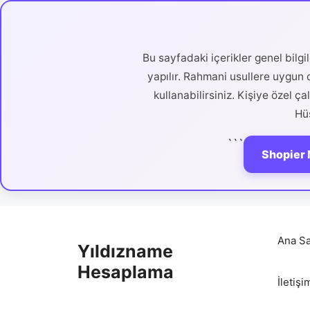
Bu sayfadaki içerikler genel bilg
yapılır. Rahmani usullere uygun d
kullanabilirsiniz. Kişiye özel ç
Hüs
```
Shopier 
İçeriğe
atla
Ana Sa
Yıldızname
Hesaplama
İletişi