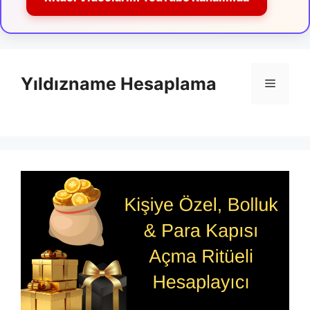
İçeriğe
atla
Yıldızname Hesaplama
Menü