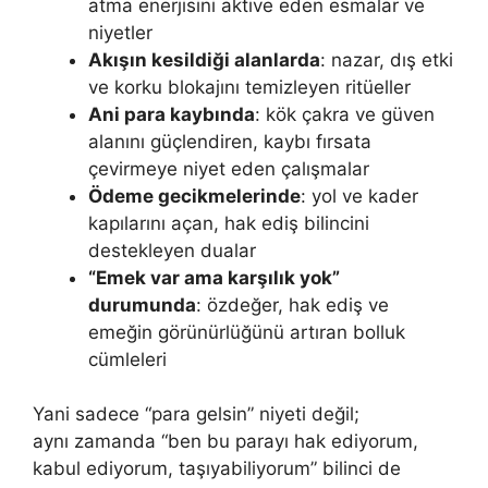
atma enerjisini aktive eden esmalar ve
niyetler
Akışın kesildiği alanlarda
: nazar, dış etki
ve korku blokajını temizleyen ritüeller
Ani para kaybında
: kök çakra ve güven
alanını güçlendiren, kaybı fırsata
çevirmeye niyet eden çalışmalar
Ödeme gecikmelerinde
: yol ve kader
kapılarını açan, hak ediş bilincini
destekleyen dualar
“Emek var ama karşılık yok”
durumunda
: özdeğer, hak ediş ve
emeğin görünürlüğünü artıran bolluk
cümleleri
Yani sadece “para gelsin” niyeti değil;
aynı zamanda “ben bu parayı hak ediyorum,
kabul ediyorum, taşıyabiliyorum” bilinci de