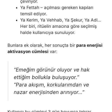
çeviriyor.
Ya Fettah – açılması gereken kapıları
temsil ediyor.
Ya Kerim, Ya Vehhab, Ya Şekur, Ya Adl…
Her biri, ritüelin amacına göre seçilmiş
halde kullanıcıya sunuluyor.
Bunlara ek olarak, her sonuçta bir
para enerjisi
aktivasyon cümlesi
var:
“Emeğim görünür oluyor ve hak
ettiğim bollukla buluşuyor.”
“Para akışım, korkularımdan ve
nazar enerjisinden arınıyor…”
Kullanıcı bu cümleyi 3 gün boyunca tekrar