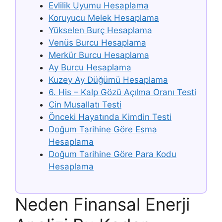
Evlilik Uyumu Hesaplama
Koruyucu Melek Hesaplama
Yükselen Burç Hesaplama
Venüs Burcu Hesaplama
Merkür Burcu Hesaplama
Ay Burcu Hesaplama
Kuzey Ay Düğümü Hesaplama
6. His – Kalp Gözü Açılma Oranı Testi
Cin Musallatı Testi
Önceki Hayatında Kimdin Testi
Doğum Tarihine Göre Esma
Hesaplama
Doğum Tarihine Göre Para Kodu
Hesaplama
Neden Finansal Enerji