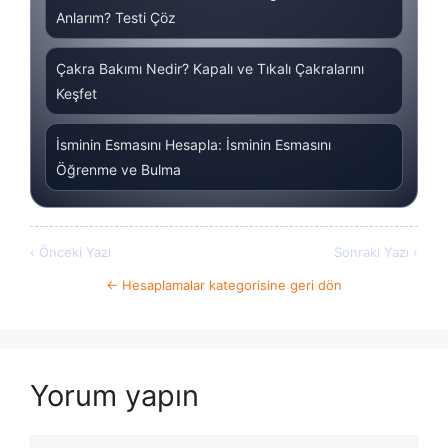
Anlarım? Testi Çöz
Çakra Bakımı Nedir? Kapalı ve Tıkalı Çakralarını
Keşfet
İsminin Esmasını Hesapla: İsminin Esmasını
Öğrenme ve Bulma
‹ Önceki Yazı
Sonraki Yazı ›
← Hesaplamalar kategorisine geri dön
Yorum yapın
Yorum