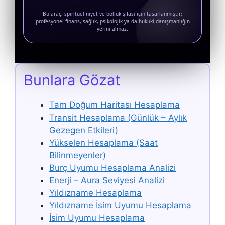
Bu araç, spiritüel niyet ve bolluk şifası için tasarlanmıştır;
“BEREKET KAPISI AÇILMA ZAMANI”
profesyonel finans, sağlık, psikolojik ya da hukuki danışmanlığın
yerini almaz.
Bunlara Gözat
Tam Doğum Haritası Hesaplama
Transit Hesaplama (Günlük – Aylık
Gezegen Etkileri)
Yükselen Hesaplama (Saat
Bilinmeyenler)
Burç Uyumu Hesaplama Analizi
Enerji – Aura Seviyesi Analizi
Yıldızname Hesaplama
Yıldızname İsim Uyumu Hesaplama
İsim Uyumu Hesaplama