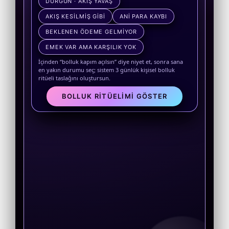
DURGUN · AKIŞ YAVAŞ
AKIŞ KESILMIŞ GIBI
ANI PARA KAYBI
BEKLENEN ÖDEME GELMIYOR
EMEK VAR AMA KARŞILIK YOK
İçinden “bolluk kapım açılsın” diye niyet et, sonra sana
en yakın durumu seç; sistem 3 günlük kişisel bolluk
ritüeli taslağını oluştursun.
BOLLUK RITÜELIMI GÖSTER
ENERJI OKUMASI & KISA YORUM
Yetiş Dolunay
3 GÜNLÜK BOLLUK RITÜELI
Kişiye Özel
OKUNACAK ESMALAR & DUALAR
PARA ENERJISI AKTIVASYON CÜMLESI