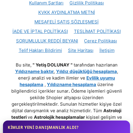
Kullanım Şartları
Gizlilik Politikası
KVKK AYDINLATMA METNİ
MESAFELİ SATIŞ SÖZLEŞMESİ
İADE VE İPTAL POLİTİKASI
TESLİMAT POLİTİKASI
SORUMLULUK REDDİ BEYANI
Çerez Politikası
Telif Hakları Bildirimi
Site Haritası
İletişim
Bu site,
''
Yetiş DOLUNAY
''
tarafından hazırlanan
Yıldızname baktır
,
Yıldız düşüklüğü hesaplama
,
enerji analizi ve kadim ilimler ve
Evlilik uyumu
hesaplama
,
Yıldızname hesaplama
üzerine
bilgilendirici içerikler sunar
.
Ödeme işlemleri güvenli
şekilde Shopier altyapısı üzerinden
gerçekleştirilmektedir. Sunulan hizmetler kişiye özel
dijital danışmanlık ve analiz hizmetidir. Tüm
Astroloji
testleri
ve
Astrolojik hesaplamalar
kişisel gelişim ve
farkındalık amaçlıdır;
Tıbbi, Psikolojik, Hukuki veya
KİMLER YENİ DANIŞMANLIK ALDI?
Profesyonel bir tavsiye niteliği taşımaz.
!