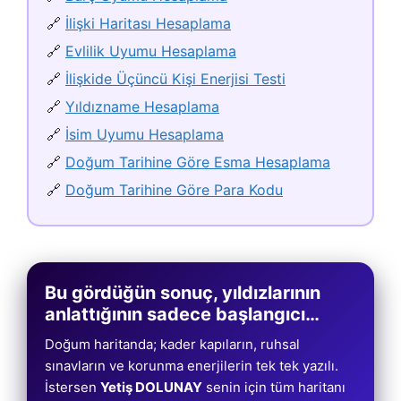
🔗
İlişki Haritası Hesaplama
🔗
Evlilik Uyumu Hesaplama
🔗
İlişkide Üçüncü Kişi Enerjisi Testi
🔗
Yıldızname Hesaplama
🔗
İsim Uyumu Hesaplama
🔗
Doğum Tarihine Göre Esma Hesaplama
🔗
Doğum Tarihine Göre Para Kodu
Bu gördüğün sonuç, yıldızlarının
anlattığının sadece başlangıcı…
Doğum haritanda; kader kapıların, ruhsal
sınavların ve korunma enerjilerin tek tek yazılı.
İstersen
Yetiş DOLUNAY
senin için tüm haritanı