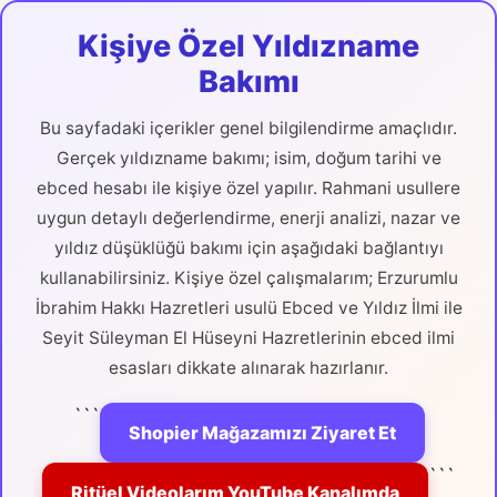
Kişiye Özel Yıldızname
Bakımı
Bu sayfadaki içerikler genel bilgilendirme amaçlıdır.
Gerçek yıldızname bakımı; isim, doğum tarihi ve
ebced hesabı ile kişiye özel yapılır. Rahmani usullere
uygun detaylı değerlendirme, enerji analizi, nazar ve
yıldız düşüklüğü bakımı için aşağıdaki bağlantıyı
kullanabilirsiniz. Kişiye özel çalışmalarım; Erzurumlu
İbrahim Hakkı Hazretleri usulü Ebced ve Yıldız İlmi ile
Seyit Süleyman El Hüseyni Hazretlerinin ebced ilmi
esasları dikkate alınarak hazırlanır.
```
Shopier Mağazamızı Ziyaret Et
```
Ritüel Videolarım YouTube Kanalımda