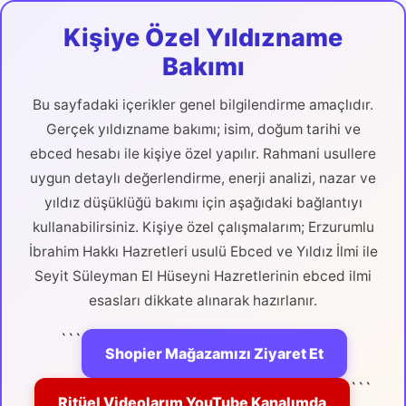
Kişiye Özel Yıldızname
Bakımı
Bu sayfadaki içerikler genel bilgilendirme amaçlıdır.
Gerçek yıldızname bakımı; isim, doğum tarihi ve
ebced hesabı ile kişiye özel yapılır. Rahmani usullere
uygun detaylı değerlendirme, enerji analizi, nazar ve
yıldız düşüklüğü bakımı için aşağıdaki bağlantıyı
kullanabilirsiniz. Kişiye özel çalışmalarım; Erzurumlu
İbrahim Hakkı Hazretleri usulü Ebced ve Yıldız İlmi ile
Seyit Süleyman El Hüseyni Hazretlerinin ebced ilmi
esasları dikkate alınarak hazırlanır.
```
Shopier Mağazamızı Ziyaret Et
```
Ritüel Videolarım YouTube Kanalımda