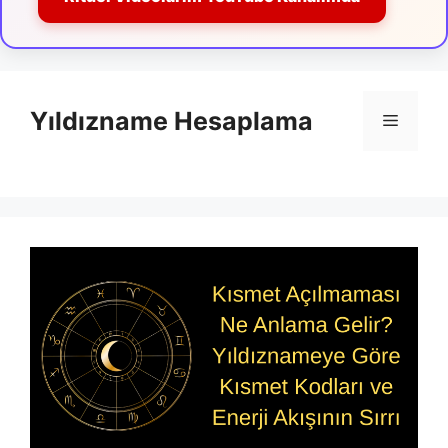
İçeriğe
atla
Yıldızname Hesaplama
Menü