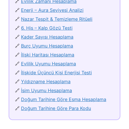
🔗
Evlilik Zamanı Hesaplama
🔗
Enerji – Aura Seviyesi Analizi
🔗
Nazar Tespit & Temizleme Ritüeli
🔗
6. His – Kalp Gözü Testi
🔗
Kader Sayısı Hesaplama
🔗
Burç Uyumu Hesaplama
🔗
İlişki Haritası Hesaplama
🔗
Evlilik Uyumu Hesaplama
🔗
İlişkide Üçüncü Kişi Enerjisi Testi
🔗
Yıldızname Hesaplama
🔗
İsim Uyumu Hesaplama
🔗
Doğum Tarihine Göre Esma Hesaplama
🔗
Doğum Tarihine Göre Para Kodu