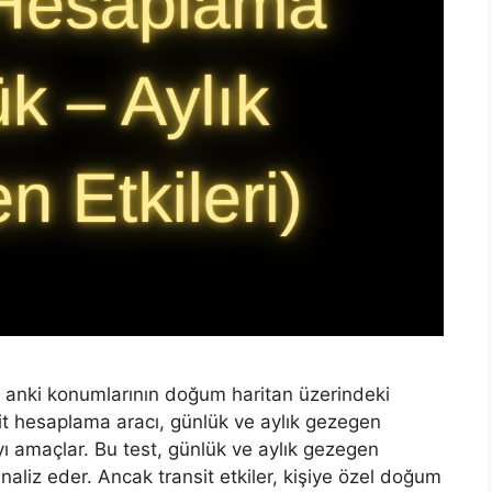
u anki konumlarının doğum haritan üzerindeki
sit hesaplama aracı, günlük ve aylık gezegen
yı amaçlar. Bu test, günlük ve aylık gezegen
analiz eder. Ancak transit etkiler, kişiye özel doğum