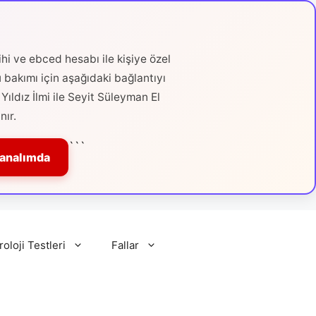
hi ve ebced hesabı ile kişiye özel
ü bakımı için aşağıdaki bağlantıyı
Yıldız İlmi ile Seyit Süleyman El
nır.
```
Kanalımda
roloji Testleri
Fallar