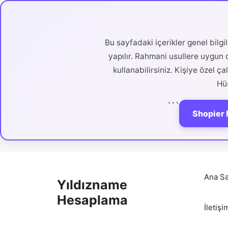
Bu sayfadaki içerikler genel bilg
yapılır. Rahmani usullere uygun d
kullanabilirsiniz. Kişiye özel ç
Hüs
```
Shopier 
İçeriğe
atla
Ana Sa
Yıldızname
Hesaplama
İletişi