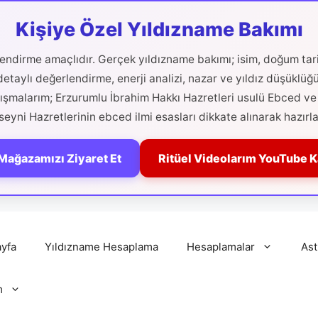
Kişiye Özel Yıldızname Bakımı
ilendirme amaçlıdır. Gerçek yıldızname bakımı; isim, doğum tari
etaylı değerlendirme, enerji analizi, nazar ve yıldız düşüklüğ
alışmalarım; Erzurumlu İbrahim Hakkı Hazretleri usulü Ebced ve 
eyni Hazretlerinin ebced ilmi esasları dikkate alınarak hazırla
Mağazamızı Ziyaret Et
Ritüel Videolarım YouTube 
yfa
Yıldızname Hesaplama
Hesaplamalar
Ast
m