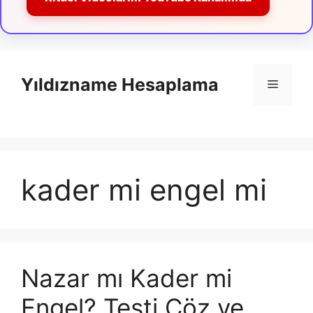
İçeriğe
atla
Yıldızname Hesaplama
Menü
kader mi engel mi
Nazar mı Kader mi
Engel? Testi Çöz ve