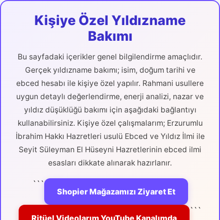
Kişiye Özel Yıldızname
Bakımı
Bu sayfadaki içerikler genel bilgilendirme amaçlıdır.
Gerçek yıldızname bakımı; isim, doğum tarihi ve
ebced hesabı ile kişiye özel yapılır. Rahmani usullere
uygun detaylı değerlendirme, enerji analizi, nazar ve
yıldız düşüklüğü bakımı için aşağıdaki bağlantıyı
kullanabilirsiniz. Kişiye özel çalışmalarım; Erzurumlu
İbrahim Hakkı Hazretleri usulü Ebced ve Yıldız İlmi ile
Seyit Süleyman El Hüseyni Hazretlerinin ebced ilmi
esasları dikkate alınarak hazırlanır.
```
Shopier Mağazamızı Ziyaret Et
```
Ritüel Videolarım YouTube Kanalımda