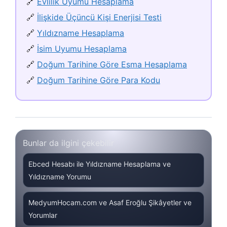
🔗
Evlilik Uyumu Hesaplama
🔗
İlişkide Üçüncü Kişi Enerjisi Testi
🔗
Yıldızname Hesaplama
🔗
İsim Uyumu Hesaplama
🔗
Doğum Tarihine Göre Esma Hesaplama
🔗
Doğum Tarihine Göre Para Kodu
Bunlar da ilgini çekebilir
Ebced Hesabı ile Yıldızname Hesaplama ve
Yıldızname Yorumu
MedyumHocam.com ve Asaf Eroğlu Şikâyetler ve
Yorumlar