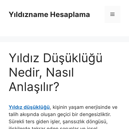
İçeriğe
atla
Yıldızname Hesaplama
Menü
Yıldız Düşüklüğü
Nedir, Nasıl
Anlaşılır?
Yıldız düşüklüğü
, kişinin yaşam enerjisinde ve
talih akışında oluşan geçici bir dengesizliktir.
Sürekli ters giden işler, şanssızlık döngüsü,
ilişkilerde tekrar eden sorunlar ve içsel