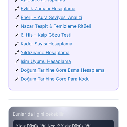
🔗
Evlilik Zamanı Hesaplama
🔗
Enerji – Aura Seviyesi Analizi
🔗
Nazar Tespit & Temizleme Ritüeli
🔗
6. His – Kalp Gözü Testi
🔗
Kader Sayısı Hesaplama
🔗
Yıldızname Hesaplama
🔗
İsim Uyumu Hesaplama
🔗
Doğum Tarihine Göre Esma Hesaplama
🔗
Doğum Tarihine Göre Para Kodu
Bunlar da ilgini çekebilir
Yıldız Düşüklüğü Nedir? Yıldız Düşüklüğü