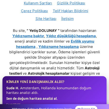
Kullanım Şartları
Gizlilik Politikası
Çerez Politikası
Telif Hakları Bildirimi
Site Haritası
İletişim
Bu site,
''
Yetiş DOLUNAY
''
tarafından hazırlanan
Yıldızname baktır
,
Yıldız düşüklüğü hesaplama
,
enerji analizi ve kadim ilimler ve
Evlilik uyumu
hesaplama
,
Yıldızname hesaplama
üzerine
bilgilendirici içerikler sunar
.
Ödeme işlemleri güvenli
şekilde Shopier altyapısı üzerinden
gerçekleştirilmektedir. Sunulan hizmetler kişiye özel
dijital danışmanlık ve analiz hizmetidir. Tüm
Astroloji
testleri
ve
Astrolojik hesaplamalar
kişisel gelişim ve
farkındalık amaçlıdır;
Tıbbi, Psikolojik, Hukuki veya
KİMLER YENİ DANIŞMANLIK ALDI?
Profesyonel bir tavsiye niteliği taşımaz.
!
Sude H.
Amsterdam, Hollanda konumundan doğum
haritası analizi aldı.
Sen de doğum haritası analizi al.
Saat 08:01