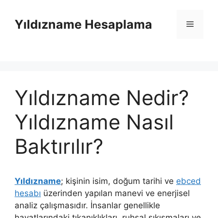
İçeriğe
atla
Yıldızname Hesaplama
Menü
Yıldızname Nedir?
Yıldızname Nasıl
Baktırılır?
Yıldızname
; kişinin isim, doğum tarihi ve
ebced
hesabı
üzerinden yapılan manevi ve enerjisel
analiz çalışmasıdır. İnsanlar genellikle
hayatlarındaki tıkanıklıkları, ruhsal sıkışmaları ve