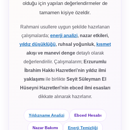
olduğu için yapılan değerlendirmeler de
tamamen kişiye özeldir.
Rahmani usullere uygun şekilde hazırlanan
çalışmalarda;
enerji analizi
, nazar etkileri,
yıldız düşüklüğü
, ruhsal yoğunluk,
kısmet
akışı ve manevi denge
detaylı olarak
değerlendirilir. Çalışmalarım;
Erzurumlu
İbrahim Hakkı Hazretleri’nin yıldız ilmi
yaklaşımı
ile birlikte
Seyit Süleyman El
Hüseyni Hazretleri’nin ebced ilmi esasları
dikkate alınarak hazırlanır.
Yıldızname Analizi
Ebced Hesabı
Nazar Bakımı
Enerji Temizliği